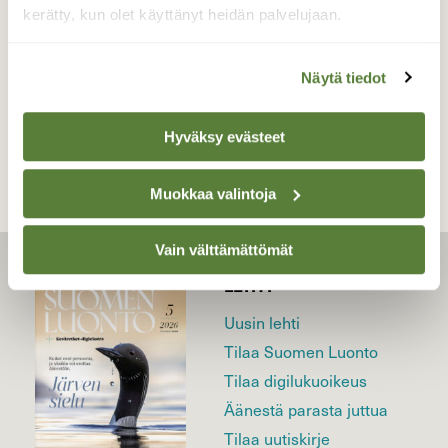
15.6.2021
kerätty, kun olet käyttänyt heidän palvelujaan.
Näytä tiedot
TAKAISIN LISTAAN
Hyväksy evästeet
Muokkaa valintoja
Vain välttämättömät
LEHTI
Uusin lehti
Tilaa Suomen Luonto
Tilaa digilukuoikeus
Äänestä parasta juttua
Tilaa uutiskirje