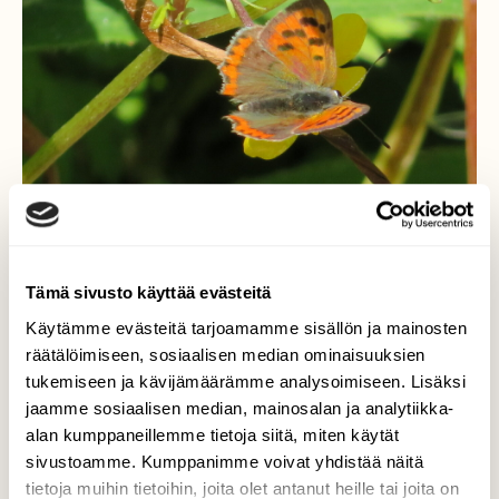
Tämä sivusto käyttää evästeitä
Käytämme evästeitä tarjoamamme sisällön ja mainosten
Pikkukultasiipi
räätälöimiseen, sosiaalisen median ominaisuuksien
tukemiseen ja kävijämäärämme analysoimiseen. Lisäksi
Tämä pieni perhonen lenteli jokivarren
jaamme sosiaalisen median, mainosalan ja analytiikka-
kävelytien pientareella ja laskeutui
alan kumppaneillemme tietoja siitä, miten käytät
rönsyleinikin kukalle.
sivustoamme. Kumppanimme voivat yhdistää näitä
Valokuvaaja: Risto Kangassalo, Hauninen, Raisio
tietoja muihin tietoihin, joita olet antanut heille tai joita on