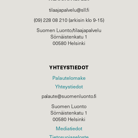
tilaajapalvelu@sll.fi
(09) 228 08 210 (arkisin klo 9-15)
Suomen Luonto/tilaajapalvelu
Sörnäistenkatu 1
00580 Helsinki
YHTEYSTIEDOT
Palautelomake
Yhteystiedot
palaute@suomenluonto.fi
Suomen Luonto
Sörnäistenkatu 1
00580 Helsinki
Mediatiedot
Tietosuojaseloste