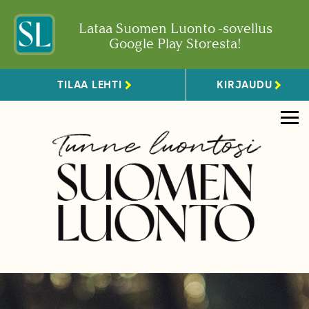
Lataa Suomen Luonto -sovellus
Google Play Storesta!
TILAA LEHTI
KIRJAUDU