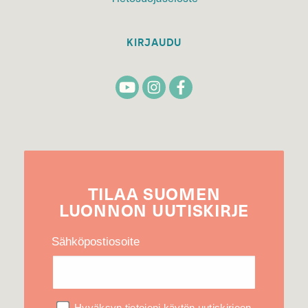
KIRJAUDU
TILAA
SUOMEN
LUONNON
UUTIS­KIRJE
Sähköpostiosoite
Hyväksyn tietojeni käytön uutiskirjeen