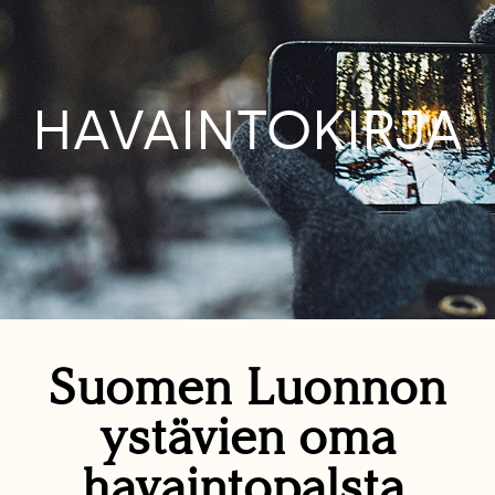
HAVAINTOKIRJA
Suomen Luonnon
ystävien oma
havaintopalsta.