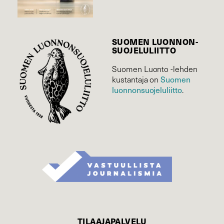
SUOMEN LUONNON­
SUOJELU­LIITTO
Suomen Luonto -lehden
kustantaja on
Suomen
luonnonsuojelu­liitto
.
TILAAJAPALVELU