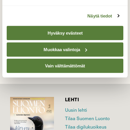
Perhonen niittynätkelmän kukalla.
Valokuvaaja: Liisa Niiva-Korpela, Taipalsaari
Näytä tiedot
14.6.2026
Hyväksy evästeet
TAKAISIN LISTAAN
Muokkaa valintoja
Vain välttämättömät
LEHTI
Uusin lehti
Tilaa Suomen Luonto
Tilaa digilukuoikeus