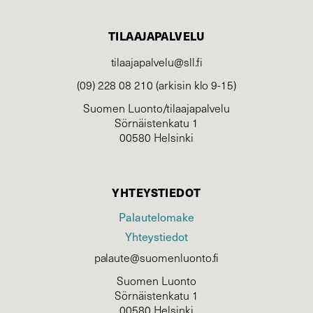
TILAAJAPALVELU
tilaajapalvelu@sll.fi
(09) 228 08 210 (arkisin klo 9-15)
Suomen Luonto/tilaajapalvelu
Sörnäistenkatu 1
00580 Helsinki
YHTEYSTIEDOT
Palautelomake
Yhteystiedot
palaute@suomenluonto.fi
Suomen Luonto
Sörnäistenkatu 1
00580 Helsinki