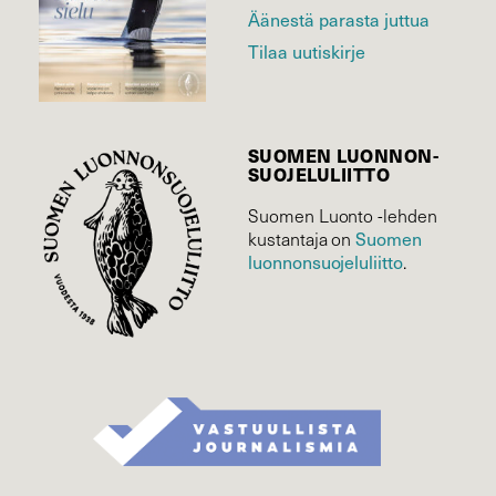
Äänestä parasta juttua
Tilaa uutiskirje
SUOMEN LUONNON­
SUOJELU­LIITTO
Suomen Luonto -lehden
Suomen
kustantaja on
luonnonsuojelu­liitto
.