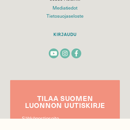
Mediatiedot
Tietosuojaseloste
KIRJAUDU
TILAA
SUOMEN
LUONNON
UUTIS­KIRJE
Sähköpostiosoite