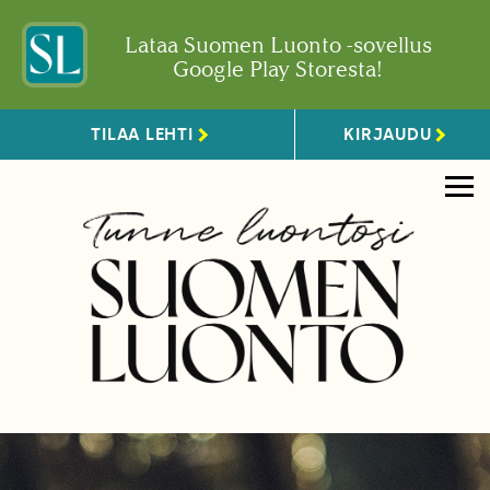
Lataa Suomen Luonto -sovellus
Google Play Storesta!
TILAA LEHTI
KIRJAUDU