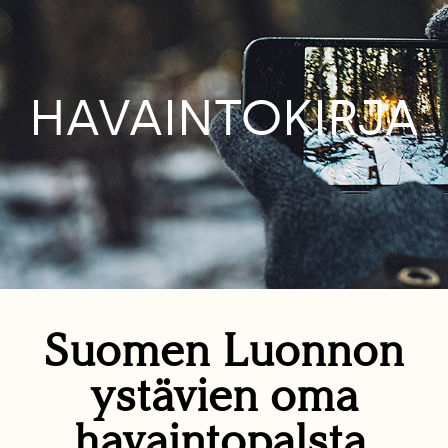
HAVAINTOKIRJA
Suomen Luonnon
ystävien oma
havaintopalsta.