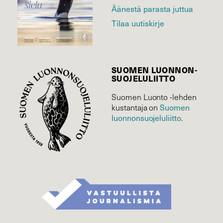
Äänestä parasta juttua
Tilaa uutiskirje
SUOMEN LUONNON­
SUOJELU­LIITTO
Suomen Luonto -lehden
Suomen
kustantaja on
luonnonsuojelu­liitto
.