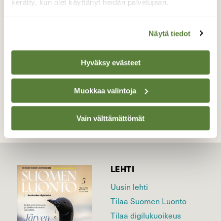
kukinnolla...vielä on perhoskesää jäljellä.
kerätty, kun olet käyttänyt heidän palvelujaan.
Kuvattu 28.8.2016
Valokuvaaja: Jaana Talvinen, Heinola 28.8.2016
Näytä tiedot
Hyväksy evästeet
TAKAISIN LISTAAN
Muokkaa valintoja
Vain välttämättömät
LEHTI
Uusin lehti
Tilaa Suomen Luonto
Tilaa digilukuoikeus