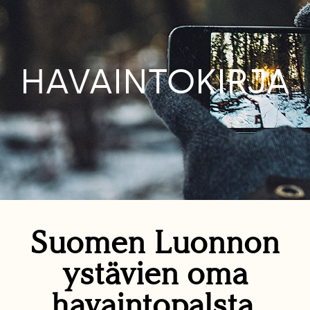
HAVAINTOKIRJA
Suomen Luonnon
ystävien oma
havaintopalsta.