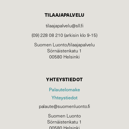
TILAAJAPALVELU
tilaajapalvelu@sll.fi
(09) 228 08 210 (arkisin klo 9-15)
Suomen Luonto/tilaajapalvelu
Sörnäistenkatu 1
00580 Helsinki
YHTEYSTIEDOT
Palautelomake
Yhteystiedot
palaute@suomenluonto.fi
Suomen Luonto
Sörnäistenkatu 1
00580 Helsinki