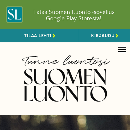
Lataa Suomen Luonto -sovellus
Google Play Storesta!
TILAA LEHTI
KIRJAUDU