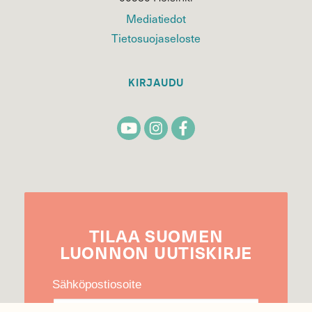
Mediatiedot
Tietosuojaseloste
KIRJAUDU
TILAA
SUOMEN
LUONNON
UUTIS­KIRJE
Sähköpostiosoite