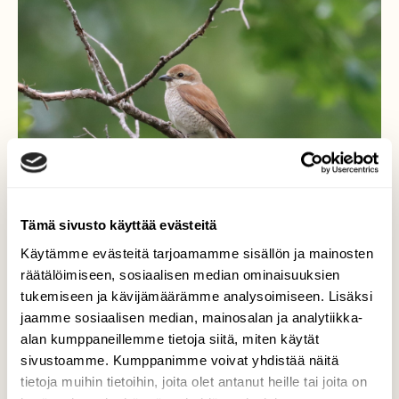
Tämä sivusto käyttää evästeitä
Käytämme evästeitä tarjoamamme sisällön ja mainosten
räätälöimiseen, sosiaalisen median ominaisuuksien
tukemiseen ja kävijämäärämme analysoimiseen. Lisäksi
Pikkulepinkäinen
jaamme sosiaalisen median, mainosalan ja analytiikka-
alan kumppaneillemme tietoja siitä, miten käytät
Tuulisena päivänä ei paljonkaan ollut
sivustoamme. Kumppanimme voivat yhdistää näitä
kuvattavaa,mutta onneksi yksi
tietoja muihin tietoihin, joita olet antanut heille tai joita on
pikkulepinkäinen ilmestyi kameran eteen