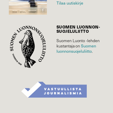
Tilaa uutiskirje
SUOMEN LUONNON­
SUOJELU­LIITTO
Suomen Luonto -lehden
Suomen
kustantaja on
luonnonsuojelu­liitto
.