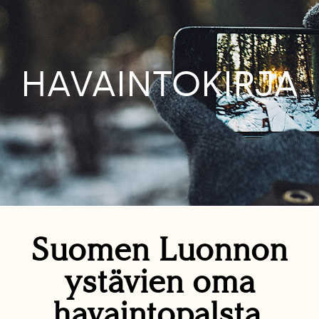
HAVAINTOKIRJA
Suomen Luonnon
ystävien oma
havaintopalsta.