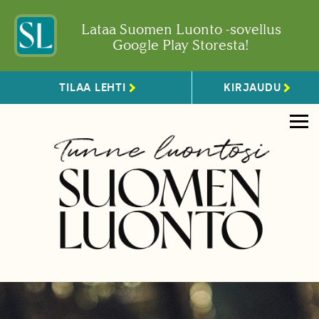
Lataa Suomen Luonto -sovellus
Google Play Storesta!
TILAA LEHTI
KIRJAUDU