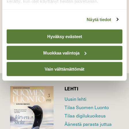
kerätty, kun olet käyttänyt heidän palvelujaan.
Valokuvaaja: Susanna Hannula, Parainen 3.7.23
Näytä tiedot
TAKAISIN LISTAAN
Hyväksy evästeet
Muokkaa valintoja
Vain välttämättömät
LEHTI
Uusin lehti
Tilaa Suomen Luonto
Tilaa digilukuoikeus
Äänestä parasta juttua