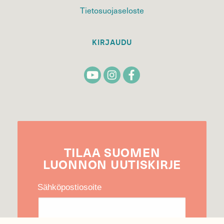
Tietosuojaseloste
KIRJAUDU
TILAA
SUOMEN
LUONNON
UUTIS­KIRJE
Sähköpostiosoite