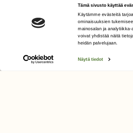
Tämä sivusto käyttää eväs
Käytämme evästeitä tarjoa
LEHTI
ominaisuuksien tukemisee
Uusin lehti
mainosalan ja analytiikka
Tilaa Suomen Luonto
voivat yhdistää näitä tietoja
Tilaa digilukuoikeus
heidän palvelujaan.
Äänestä parasta juttua
Näytä tiedot
Tilaa uutiskirje
SUOMEN LUONNON­SUOJ
LIITTO
Suomen Luonto -lehden kusta
Suomen luonnonsuojelu­liitto
.