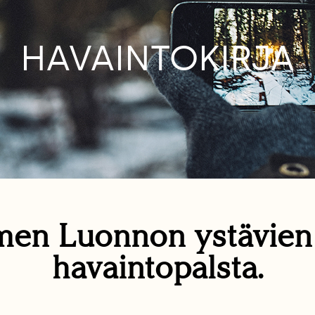
HAVAINTOKIRJA
en Luonnon ystävie
havaintopalsta.