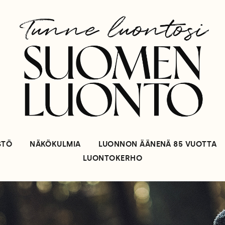
STÖ
NÄKÖKULMIA
LUONNON ÄÄNENÄ 85 VUOTTA
LUONTOKERHO