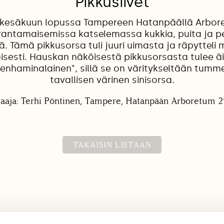
Pikkusiivet
in kesäkuun lopussa Tampereen Hatanpäällä Arbor
rantamaisemissa katselemassa kukkia, puita ja p
ä. Tämä pikkusorsa tuli juuri uimasta ja räpytteli 
loisesti. Hauskan näköisestä pikkusorsasta tulee äit
enhaminalainen", sillä se on väritykseltään tumm
tavallisen värinen sinisorsa.
aaja: Terhi Pöntinen, Tampere, Hatanpään Arboretum 2
TAKAISIN LISTAAN