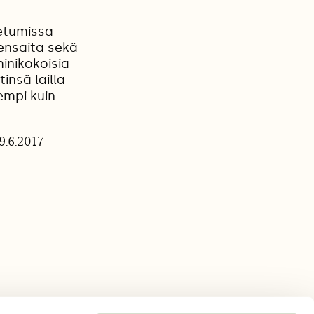
etumissa
ensaita sekä
minikokoisia
insä lailla
empi kuin
9.6.2017