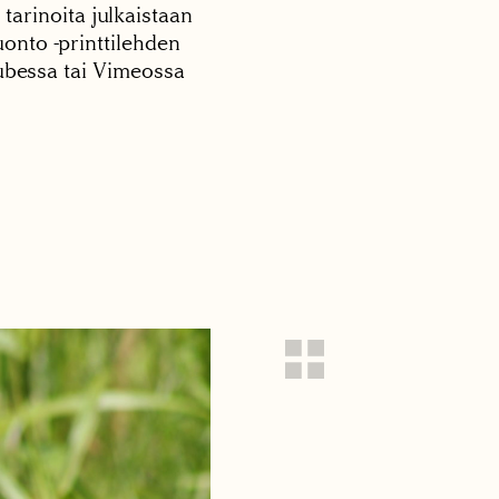
 tarinoita julkaistaan
onto -printtilehden
tubessa tai Vimeossa