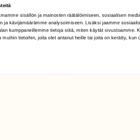
teitä
mamme sisällön ja mainosten räätälöimiseen, sosiaalisen medi
TILAAJAPALVELU
n ja kävijämäärämme analysoimiseen. Lisäksi jaamme sosiaali
tilaajapalvelu@sll.fi
-alan kumppaneillemme tietoja siitä, miten käytät sivustoamme
 muihin tietoihin, joita olet antanut heille tai joita on kerätty, kun 
(09) 228 08 210 (arkisin
klo 9-15)
Suomen
Luonto/tilaajapalvelu
Sörnäistenkatu 1
00580 Helsinki
ELU­
YHTEYSTIEDOT
ntaja on
Palautelomake
Yhteystiedot
palaute@suomenluonto.fi
Suomen Luonto