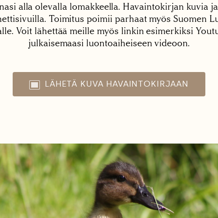
nasi alla olevalla lomakkeella. Havaintokirjan kuvia ja
tisivuilla. Toimitus poimii parhaat myös Suomen Lu
alle. Voit lähettää meille myös linkin esimerkiksi You
julkaisemaasi luontoaiheiseen videoon.
LÄHETÄ KUVA HAVAINTOKIRJAAN