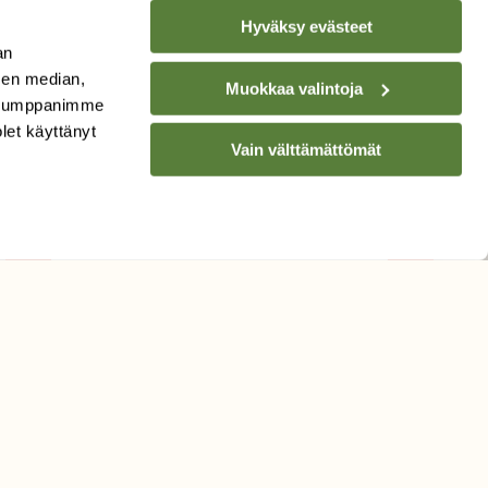
Hyväksy evästeet
an
sen median,
Muokkaa valintoja
. Kumppanimme
TILAA
SUOMEN
olet käyttänyt
LUONNON
UUTIS­KIRJE
Vain välttämättömät
Sähköpostiosoite
Hyväksyn tietojeni käytön
uutiskirjeen lähettämiseen
Tietosuojaseloste