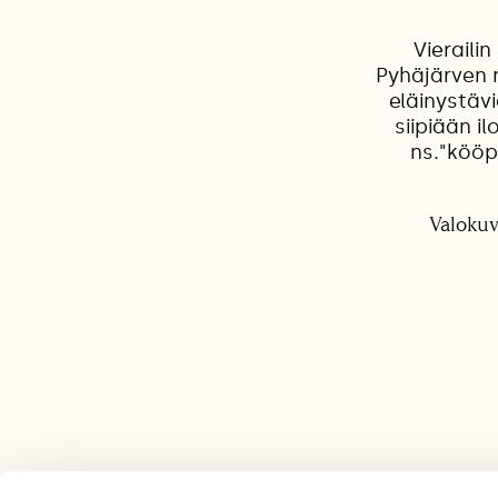
Vierail
Pyhäjärven 
eläinystävi
siipiään i
ns."kööp
Valokuv