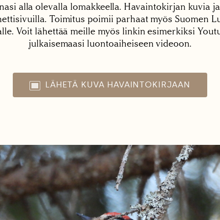
nasi alla olevalla lomakkeella. Havaintokirjan kuvia ja
tisivuilla. Toimitus poimii parhaat myös Suomen Lu
alle. Voit lähettää meille myös linkin esimerkiksi You
julkaisemaasi luontoaiheiseen videoon.
LÄHETÄ KUVA HAVAINTOKIRJAAN