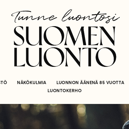
STÖ
NÄKÖKULMIA
LUONNON ÄÄNENÄ 85 VUOTTA
LUONTOKERHO