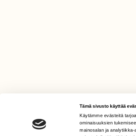
Tämä sivusto käyttää eväs
Käytämme evästeitä tarjoa
LEHTI
ominaisuuksien tukemisee
Uusin lehti
mainosalan ja analytiikka