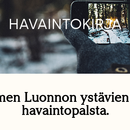
HAVAINTOKIRJA
en Luonnon ystävie
havaintopalsta.