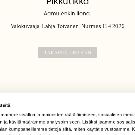
Pikkutikka
Aamulenkin ilona.
Valokuvaaja: Lahja Toivanen, Nurmes 11.4.2026
TAKAISIN LISTAAN
teitä
mamme sisällön ja mainosten räätälöimiseen, sosiaalisen medi
TILAAJAPALVELU
n ja kävijämäärämme analysoimiseen. Lisäksi jaamme sosiaali
tilaajapalvelu@sll.fi
-alan kumppaneillemme tietoja siitä, miten käytät sivustoamme