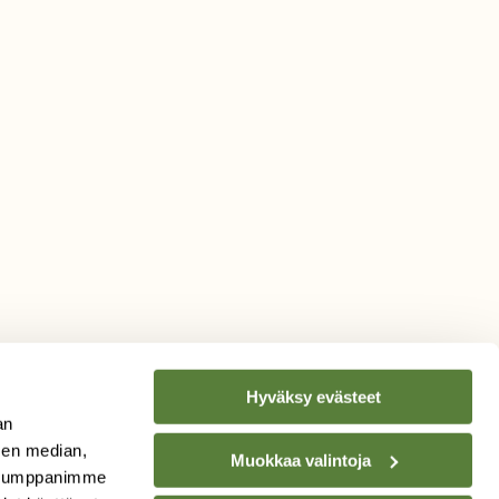
Hyväksy evästeet
an
sen median,
Muokkaa valintoja
. Kumppanimme
TILAA
SUOMEN