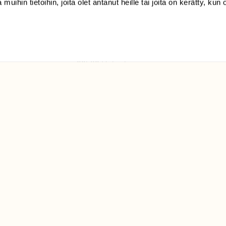
 muihin tietoihin, joita olet antanut heille tai joita on kerätty, kun 
(09) 228 08 210 (arkisin
klo 9-15)
Suomen
Luonto/tilaajapalvelu
Sörnäistenkatu 1
00580 Helsinki
ELU­
YHTEYSTIEDOT
ntaja on
Palautelomake
Yhteystiedot
palaute@suomenluonto.fi
Suomen Luonto
Sörnäistenkatu 1
00580 Helsinki
Mediatiedot
Tietosuojaseloste