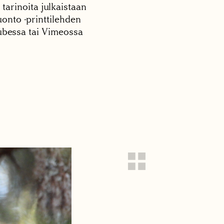
 tarinoita julkaistaan
onto -printtilehden
tubessa tai Vimeossa