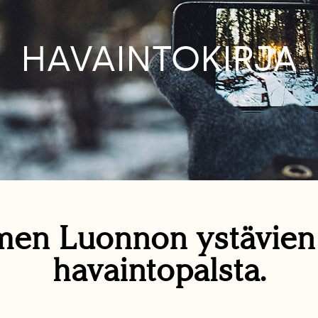
HAVAINTOKIRJA
en Luonnon ystävie
havaintopalsta.