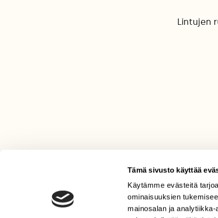
Lintujen 
Tämä sivusto käyttää eväs
Käytämme evästeitä tarjoa
LEHTI
ominaisuuksien tukemisee
Uusin lehti
mainosalan ja analytiikka