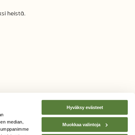
si heistä.
Hyväksy evästeet
an
sen median,
Muokkaa valintoja
. Kumppanimme
TILAA
SUOMEN