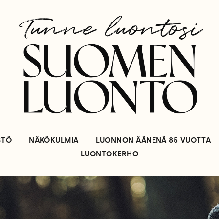
STÖ
NÄKÖKULMIA
LUONNON ÄÄNENÄ 85 VUOTTA
LUONTOKERHO