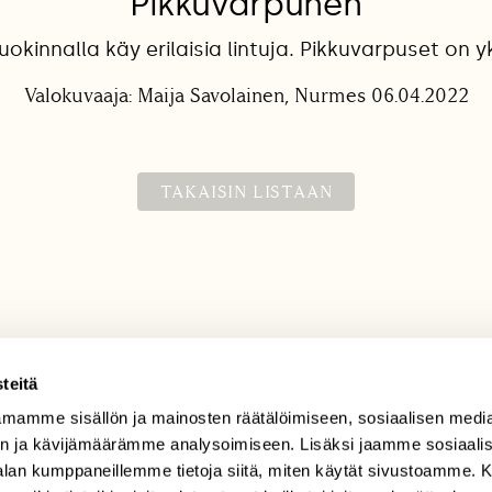
Pikkuvarpunen
ruokinnalla käy erilaisia lintuja. Pikkuvarpuset on yk
Valokuvaaja: Maija Savolainen, Nurmes 06.04.2022
TAKAISIN LISTAAN
teitä
mamme sisällön ja mainosten räätälöimiseen, sosiaalisen medi
TILAAJAPALVELU
n ja kävijämäärämme analysoimiseen. Lisäksi jaamme sosiaali
tilaajapalvelu@sll.fi
-alan kumppaneillemme tietoja siitä, miten käytät sivustoamme