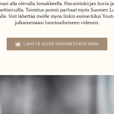
nasi alla olevalla lomakkeella. Havaintokirjan kuvia ja
tisivuilla. Toimitus poimii parhaat myös Suomen Lu
alle. Voit lähettää meille myös linkin esimerkiksi You
julkaisemaasi luontoaiheiseen videoon.
LÄHETÄ KUVA HAVAINTOKIRJAAN