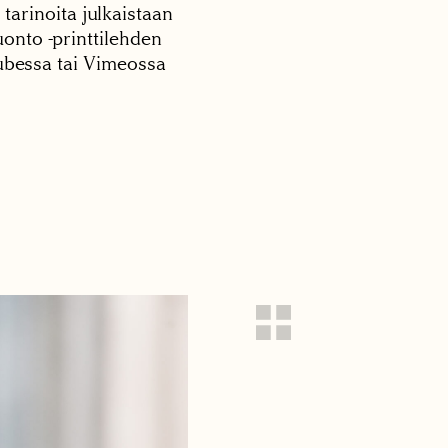
 tarinoita julkaistaan
onto -printtilehden
tubessa tai Vimeossa