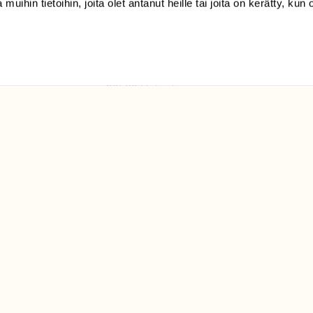
 muihin tietoihin, joita olet antanut heille tai joita on kerätty, kun 
(09) 228 08 210 (arkisin
klo 9-15)
Suomen
Luonto/tilaajapalvelu
Sörnäistenkatu 1
00580 Helsinki
ELU­
YHTEYSTIEDOT
ntaja on
Palautelomake
Yhteystiedot
palaute@suomenluonto.fi
Suomen Luonto
Sörnäistenkatu 1
00580 Helsinki
Mediatiedot
Tietosuojaseloste