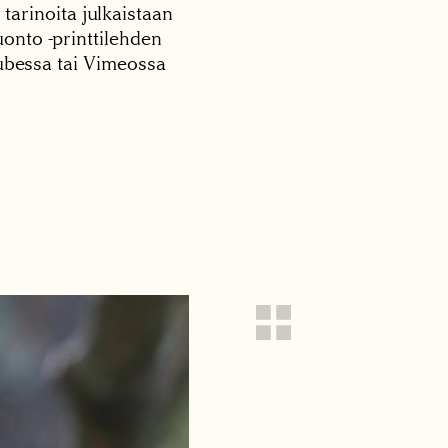
 tarinoita julkaistaan
onto -printtilehden
tubessa tai Vimeossa