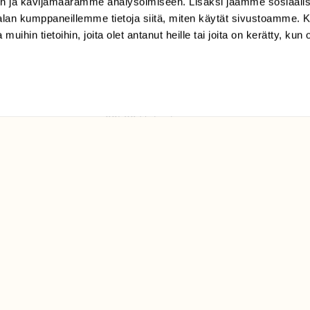
n ja kävijämäärämme analysoimiseen. Lisäksi jaamme sosiaali
tilaajapalvelu@sll.fi
-alan kumppaneillemme tietoja siitä, miten käytät sivustoamme
 muihin tietoihin, joita olet antanut heille tai joita on kerätty, kun 
(09) 228 08 210 (arkisin
klo 9-15)
Suomen
Luonto/tilaajapalvelu
Sörnäistenkatu 1
00580 Helsinki
ELU­
YHTEYSTIEDOT
ntaja on
Palautelomake
Yhteystiedot
palaute@suomenluonto.fi
Suomen Luonto
Sörnäistenkatu 1
00580 Helsinki
Mediatiedot