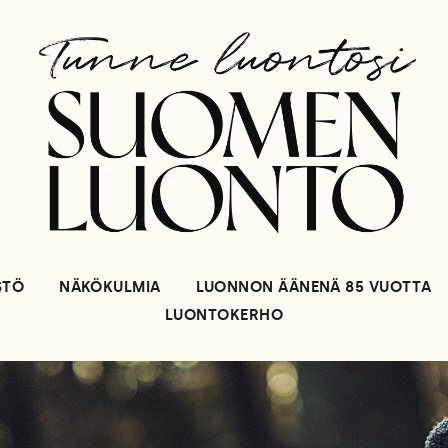
STÖ
NÄKÖKULMIA
LUONNON ÄÄNENÄ 85 VUOTTA
LUONTOKERHO