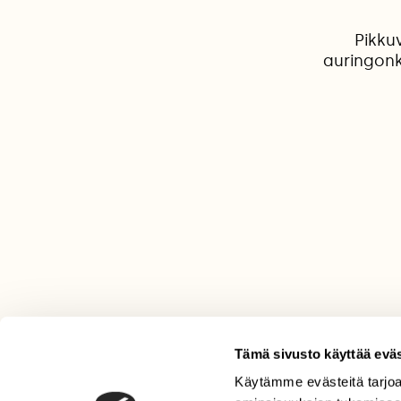
Pikku
auringonk
Tämä sivusto käyttää eväs
Käytämme evästeitä tarjoa
LEHTI