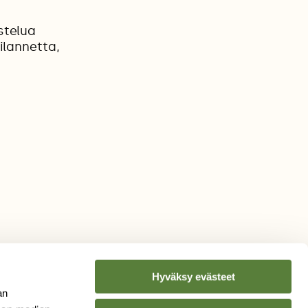
stelua
ilannetta,
Hyväksy evästeet
an