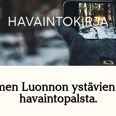
HAVAINTOKIRJA
en Luonnon ystävie
havaintopalsta.