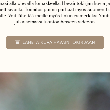
nasi alla olevalla lomakkeella. Havaintokirjan kuvia ja
tisivuilla. Toimitus poimii parhaat myös Suomen Lu
alle. Voit lähettää meille myös linkin esimerkiksi You
julkaisemaasi luontoaiheiseen videoon.
LÄHETÄ KUVA HAVAINTOKIRJAAN