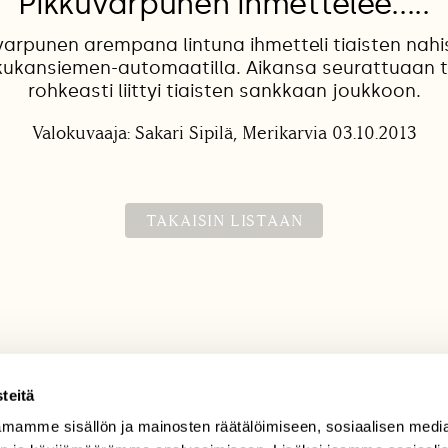
Pikkuvarpunen ihmettelee.....
varpunen arempana lintuna ihmetteli tiaisten nahi
ukansiemen-automaatilla. Aikansa seurattuaan t
rohkeasti liittyi tiaisten sankkaan joukkoon.
Valokuvaaja: Sakari Sipilä, Merikarvia 03.10.2013
TAKAISIN LISTAAN
teitä
mamme sisällön ja mainosten räätälöimiseen, sosiaalisen medi
TILAAJAPALVELU