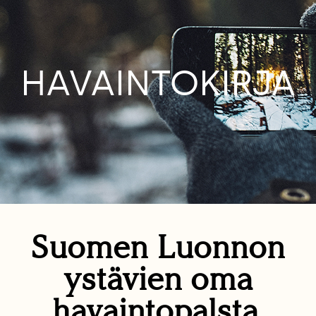
HAVAINTOKIRJA
Suomen Luonnon
ystävien oma
havaintopalsta.