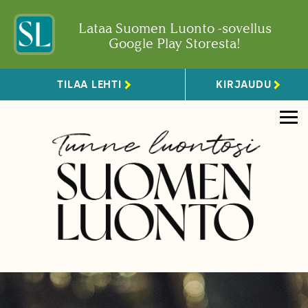
Lataa Suomen Luonto -sovellus
Google Play Storesta!
TILAA LEHTI
KIRJAUDU