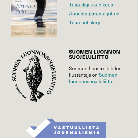
Tilaa digilukuoikeus
Äänestä parasta juttua
Tilaa uutiskirje
SUOMEN LUONNON­
SUOJELU­LIITTO
Suomen Luonto -lehden
Suomen
kustantaja on
luonnonsuojelu­liitto
.