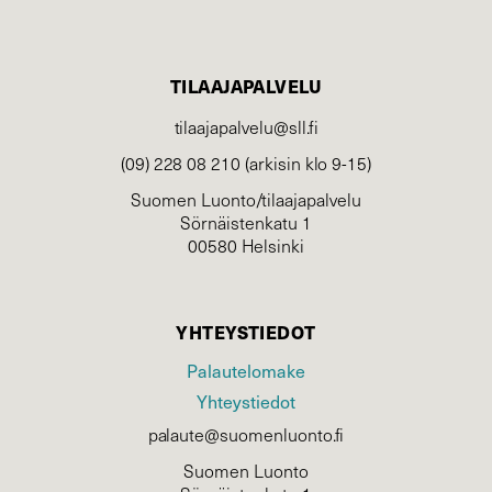
TILAAJAPALVELU
tilaajapalvelu@sll.fi
(09) 228 08 210 (arkisin klo 9-15)
Suomen Luonto/tilaajapalvelu
Sörnäistenkatu 1
00580 Helsinki
YHTEYSTIEDOT
Palautelomake
Yhteystiedot
palaute@suomenluonto.fi
Suomen Luonto