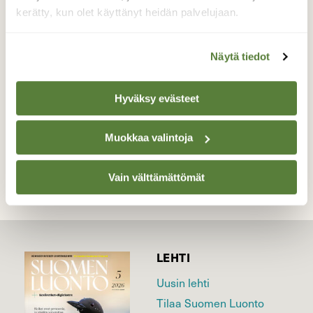
Pikkuvarpusemo ruokkii nurmikolla
kerätty, kun olet käyttänyt heidän palvelujaan.
poikasiaan.
Valokuvaaja: Risto Kangassalo, Raision keskusta
Näytä tiedot
6.6.2019 aamulla
Hyväksy evästeet
TAKAISIN LISTAAN
Muokkaa valintoja
Vain välttämättömät
LEHTI
Uusin lehti
Tilaa Suomen Luonto