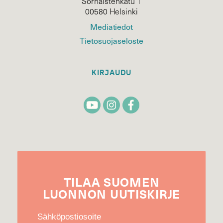
Sörnäistenkatu 1
00580 Helsinki
Mediatiedot
Tietosuojaseloste
KIRJAUDU
TILAA
SUOMEN
LUONNON
UUTIS­KIRJE
Sähköpostiosoite