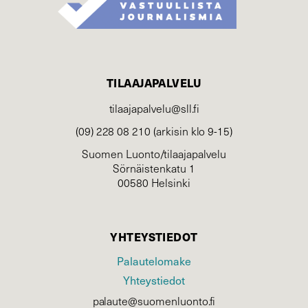
TILAAJAPALVELU
tilaajapalvelu@sll.fi
(09) 228 08 210 (arkisin klo 9-15)
Suomen Luonto/tilaajapalvelu
Sörnäistenkatu 1
00580 Helsinki
YHTEYSTIEDOT
Palautelomake
Yhteystiedot
palaute@suomenluonto.fi