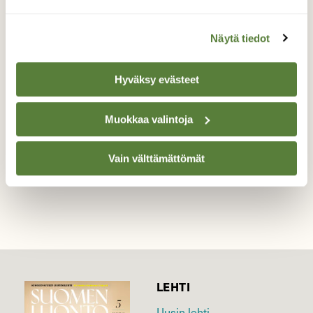
Pilaantuneita sieniä
Näytä tiedot
Kuolleen koivun rungolla.
Hyväksy evästeet
Valokuvaaja: Reijo Juurinen, Nuuksion
kansallispuisto Syyskuu
Muokkaa valintoja
TAKAISIN LISTAAN
Vain välttämättömät
LEHTI
Uusin lehti