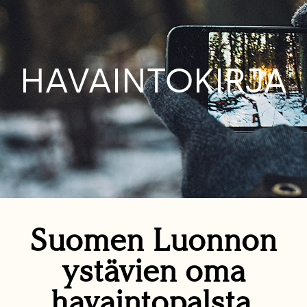
HAVAINTOKIRJA
Suomen Luonnon
ystävien oma
havaintopalsta.