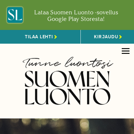
Lataa Suomen Luonto -sovellus
Google Play Storesta!
TILAA LEHTI
KIRJAUDU