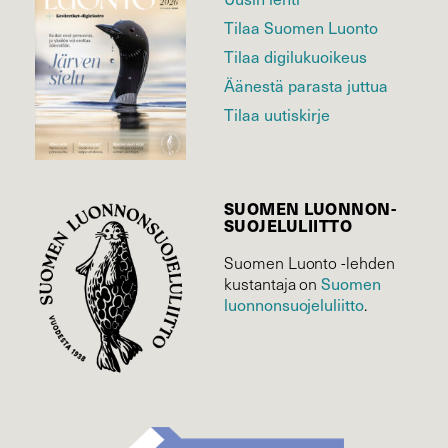
Tilaa Suomen Luonto
Tilaa digilukuoikeus
Äänestä parasta juttua
Tilaa uutiskirje
SUOMEN LUONNON­
SUOJELU­LIITTO
Suomen Luonto -lehden
Suomen
kustantaja on
luonnonsuojelu­liitto
.