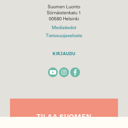
Suomen Luonto
Sörnäistenkatu 1
00580 Helsinki
Mediatiedot
Tietosuojaseloste
KIRJAUDU
TILAA
SUOMEN
LUONNON
UUTIS­KIRJE