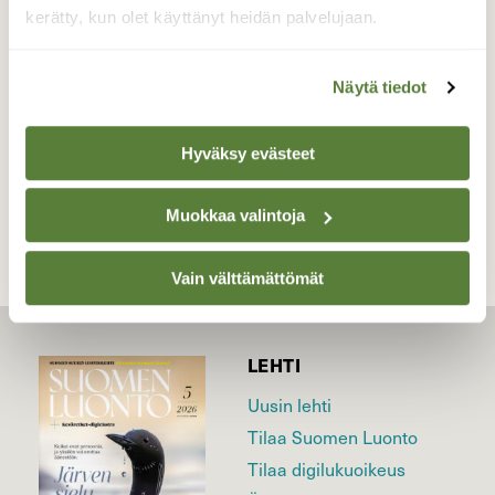
Vesilahdessa
kerätty, kun olet käyttänyt heidän palvelujaan.
Valokuvaaja: Irja Lehtinen, Vesilahti 13.8.2016
Näytä tiedot
Hyväksy evästeet
TAKAISIN LISTAAN
Muokkaa valintoja
Vain välttämättömät
LEHTI
Uusin lehti
Tilaa Suomen Luonto
Tilaa digilukuoikeus