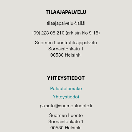
TILAAJAPALVELU
tilaajapalvelu@sll.fi
(09) 228 08 210 (arkisin klo 9-15)
Suomen Luonto/tilaajapalvelu
Sörnäistenkatu 1
00580 Helsinki
YHTEYSTIEDOT
Palautelomake
Yhteystiedot
palaute@suomenluonto.fi
Suomen Luonto
Sörnäistenkatu 1
00580 Helsinki