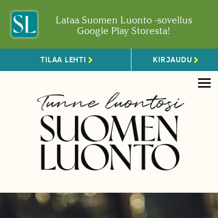
Lataa Suomen Luonto -sovellus
Google Play Storesta!
TILAA LEHTI
KIRJAUDU