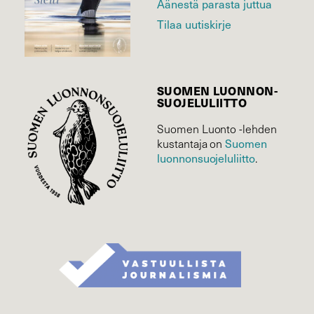
Äänestä parasta juttua
Tilaa uutiskirje
SUOMEN LUONNON­
SUOJELU­LIITTO
Suomen Luonto -lehden
Suomen
kustantaja on
luonnonsuojelu­liitto
.