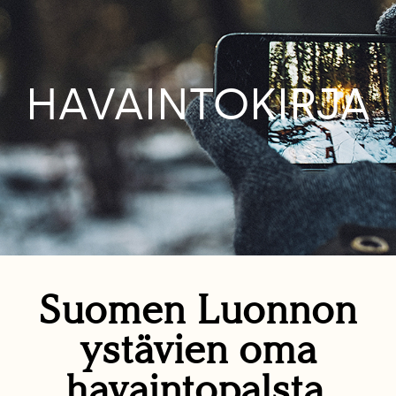
HAVAINTOKIRJA
Suomen Luonnon
ystävien oma
havaintopalsta.