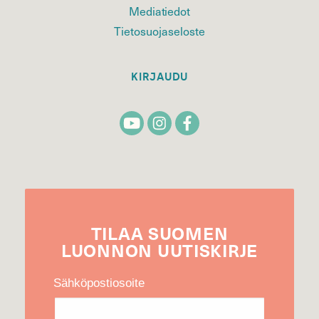
Mediatiedot
Tietosuojaseloste
KIRJAUDU
TILAA
SUOMEN
LUONNON
UUTIS­KIRJE
Sähköpostiosoite