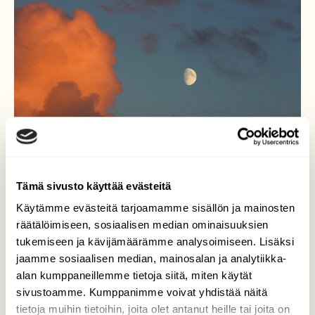
Tämä sivusto käyttää evästeitä
Käytämme evästeitä tarjoamamme sisällön ja mainosten
räätälöimiseen, sosiaalisen median ominaisuuksien
Pilvet ja kuu
tukemiseen ja kävijämäärämme analysoimiseen. Lisäksi
jaamme sosiaalisen median, mainosalan ja analytiikka-
Illalla 13.8.2016 aurinko näyttäytyi ja värjäsi
alan kumppaneillemme tietoja siitä, miten käytät
sadepilvimassat upeiksi värimuodostelmiksi.
sivustoamme. Kumppanimme voivat yhdistää näitä
Kuu pääsi samaan kuvaan. Kuvattu
tietoja muihin tietoihin, joita olet antanut heille tai joita on