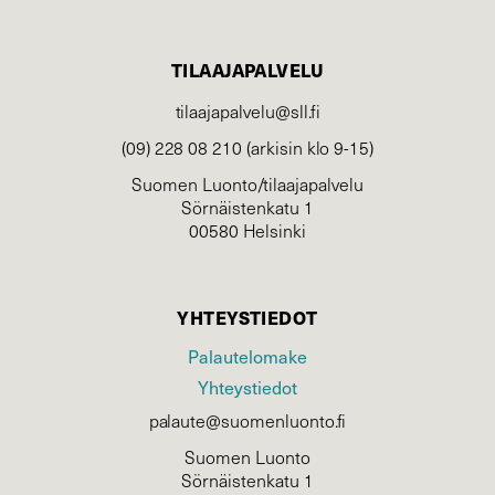
TILAAJAPALVELU
tilaajapalvelu@sll.fi
(09) 228 08 210 (arkisin klo 9-15)
Suomen Luonto/tilaajapalvelu
Sörnäistenkatu 1
00580 Helsinki
YHTEYSTIEDOT
Palautelomake
Yhteystiedot
palaute@suomenluonto.fi
Suomen Luonto
Sörnäistenkatu 1