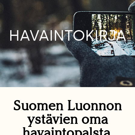
HAVAINTOKIRJA
Suomen Luonnon
ystävien oma
havaintopalsta.