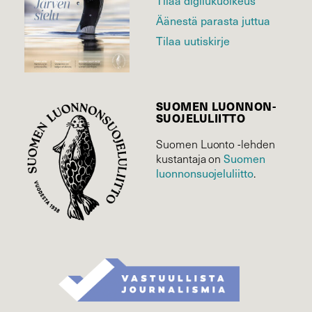
Äänestä parasta juttua
Tilaa uutiskirje
SUOMEN LUONNON­
SUOJELU­LIITTO
Suomen Luonto -lehden
Suomen
kustantaja on
luonnonsuojelu­liitto
.