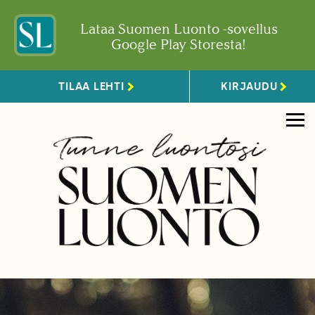
Lataa Suomen Luonto -sovellus
Google Play Storesta!
TILAA LEHTI
KIRJAUDU