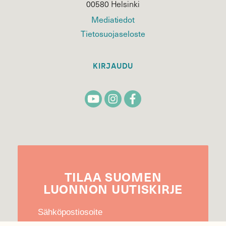
00580 Helsinki
Mediatiedot
Tietosuojaseloste
KIRJAUDU
TILAA
SUOMEN
LUONNON
UUTIS­KIRJE
Sähköpostiosoite