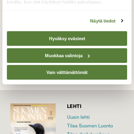
kerätty, kun olet käyttänyt heidän palvelujaan.
Pilviä Nakkilan yllä, heinäkuu 2021.
Valokuvaaja: Maarit Pietiläinen, Nakkila Heinäkuu
Näytä tiedot
2021.
Hyväksy evästeet
TAKAISIN LISTAAN
Muokkaa valintoja
Vain välttämättömät
LEHTI
Uusin lehti
Tilaa Suomen Luonto
Tilaa digilukuoikeus