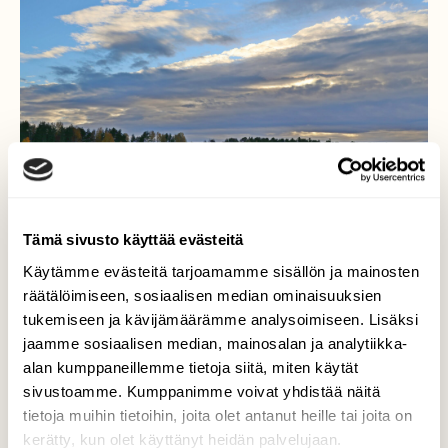
Tämä sivusto käyttää evästeitä
Käytämme evästeitä tarjoamamme sisällön ja mainosten
räätälöimiseen, sosiaalisen median ominaisuuksien
Pilvien takana valo
tukemiseen ja kävijämäärämme analysoimiseen. Lisäksi
jaamme sosiaalisen median, mainosalan ja analytiikka-
Hetki ennen sadetta
alan kumppaneillemme tietoja siitä, miten käytät
Valokuvaaja: SINIKKA KUJALA, PALTANIEMI
sivustoamme. Kumppanimme voivat yhdistää näitä
12.10.2024
tietoja muihin tietoihin, joita olet antanut heille tai joita on
kerätty, kun olet käyttänyt heidän palvelujaan.