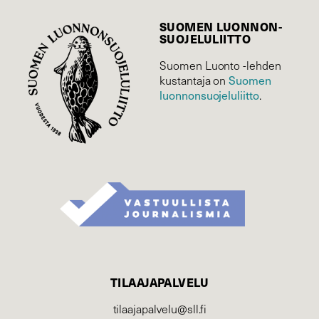
SUOMEN LUONNON­
SUOJELU­LIITTO
Suomen Luonto -lehden
Suomen
kustantaja on
luonnonsuojelu­liitto
.
TILAAJAPALVELU
tilaajapalvelu@sll.fi