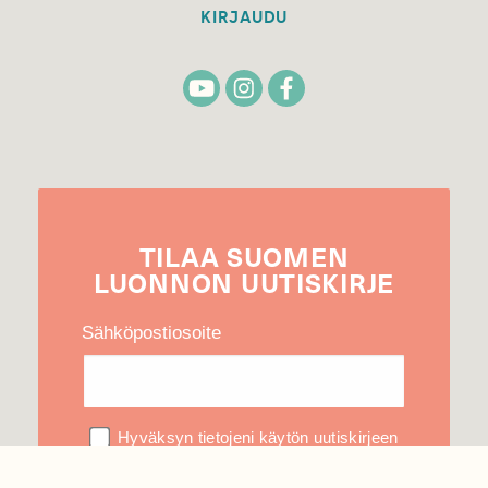
KIRJAUDU
TILAA
SUOMEN
LUONNON
UUTIS­KIRJE
Sähköpostiosoite
Hyväksyn tietojeni käytön uutiskirjeen
lähettämiseen