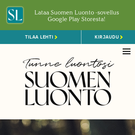
Lataa Suomen Luonto -sovellus
Google Play Storesta!
TILAA LEHTI
KIRJAUDU