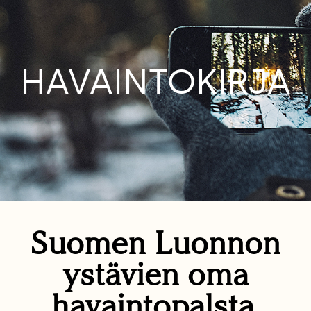
HAVAINTOKIRJA
Suomen Luonnon
ystävien oma
havaintopalsta.