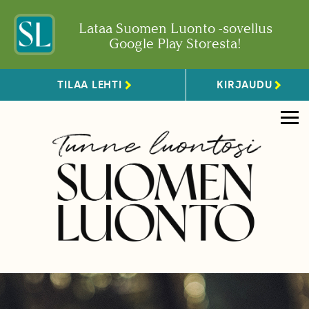
Lataa Suomen Luonto -sovellus
Google Play Storesta!
TILAA LEHTI
KIRJAUDU