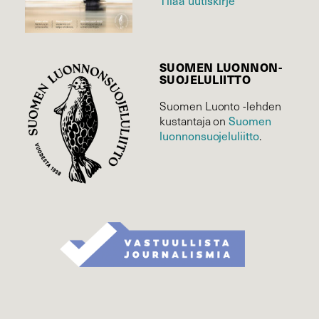
Tilaa uutiskirje
SUOMEN LUONNON­
SUOJELU­LIITTO
Suomen Luonto -lehden
kustantaja on
Suomen
luonnonsuojelu­liitto
.