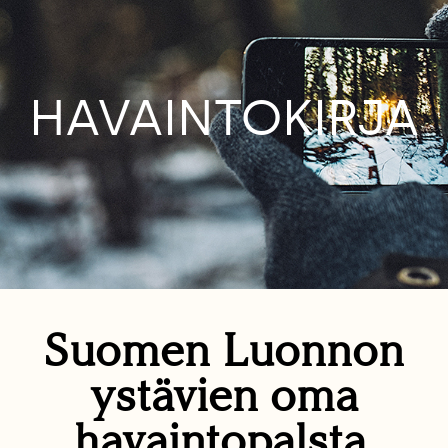
HAVAINTOKIRJA
Suomen Luonnon
ystävien oma
havaintopalsta.