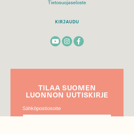
Tietosuojaseloste
KIRJAUDU
TILAA
SUOMEN
LUONNON
UUTIS­KIRJE
Sähköpostiosoite