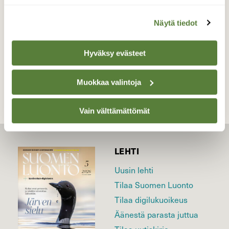
Valokuvaaja: Maarit Pietiläinen, Nakkila 31.8.2021
Näytä tiedot
Hyväksy evästeet
TAKAISIN LISTAAN
Muokkaa valintoja
Vain välttämättömät
LEHTI
Uusin lehti
Tilaa Suomen Luonto
Tilaa digilukuoikeus
Äänestä parasta juttua