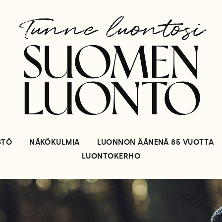
STÖ
NÄKÖKULMIA
LUONNON ÄÄNENÄ 85 VUOTTA
LUONTOKERHO