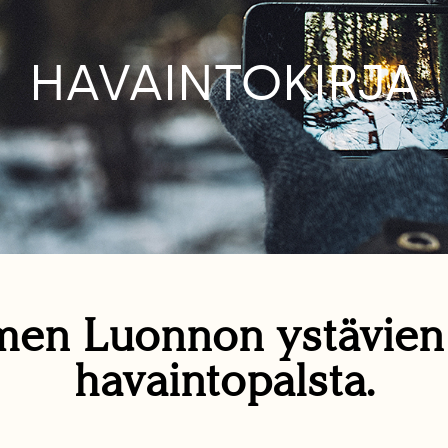
HAVAINTOKIRJA
en Luonnon ystävie
havaintopalsta.