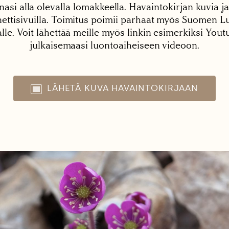
nasi alla olevalla lomakkeella. Havaintokirjan kuvia ja
tisivuilla. Toimitus poimii parhaat myös Suomen Lu
alle. Voit lähettää meille myös linkin esimerkiksi You
julkaisemaasi luontoaiheiseen videoon.
LÄHETÄ KUVA HAVAINTOKIRJAAN