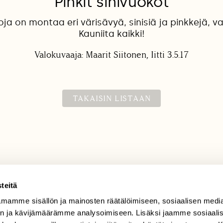
Pinkit sinivuokot
ja on montaa eri värisävyä, sinisiä ja pinkkejä, va
Kauniita kaikki!
Valokuvaaja: Maarit Siitonen, Iitti 3.5.17
TAKAISIN LISTAAN
teitä
mamme sisällön ja mainosten räätälöimiseen, sosiaalisen medi
TILAAJAPALVELU
n ja kävijämäärämme analysoimiseen. Lisäksi jaamme sosiaali
tilaajapalvelu@sll.fi