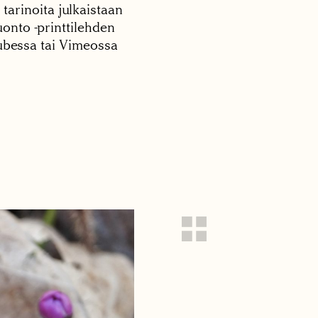
 tarinoita julkaistaan
onto -printtilehden
tubessa tai Vimeossa