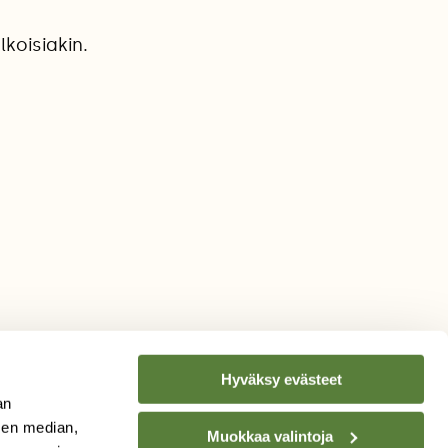
lkoisiakin.
Hyväksy evästeet
an
sen median,
Muokkaa valintoja