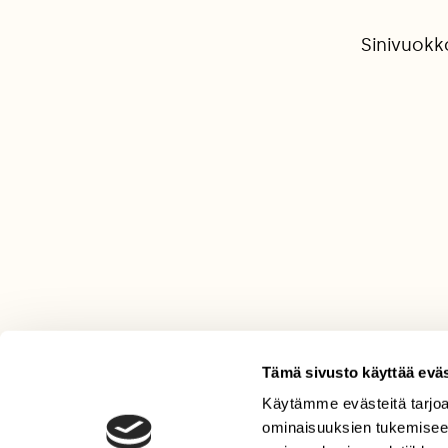
Sinivuokko
Tämä sivusto käyttää eväs
Käytämme evästeitä tarjoa
LEHTI
ominaisuuksien tukemisee
Uusin lehti