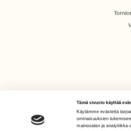
Tornio
V
Tämä sivusto käyttää eväs
Käytämme evästeitä tarjoa
LEHTI
ominaisuuksien tukemisee
Uusin lehti
mainosalan ja analytiikka