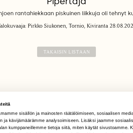
Pipertäjä
njoen rantahiekkaan piskuinen liikkuja oli tehnyt ku
alokuvaaja: Pirkko Siukonen, Tornio, Kiviranta 28.08.20
TAKAISIN LISTAAN
teitä
mamme sisällön ja mainosten räätälöimiseen, sosiaalisen medi
TILAAJAPALVELU
n ja kävijämäärämme analysoimiseen. Lisäksi jaamme sosiaali
tilaajapalvelu@sll.fi
-alan kumppaneillemme tietoja siitä, miten käytät sivustoamme