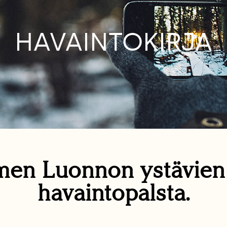
HAVAINTOKIRJA
en Luonnon ystävie
havaintopalsta.