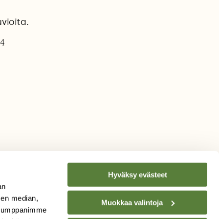
vioita.
24
Hyväksy evästeet
an
sen median,
Muokkaa valintoja
. Kumppanimme
TILAA
SUOMEN