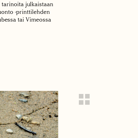
 tarinoita julkaistaan
onto -printtilehden
tubessa tai Vimeossa