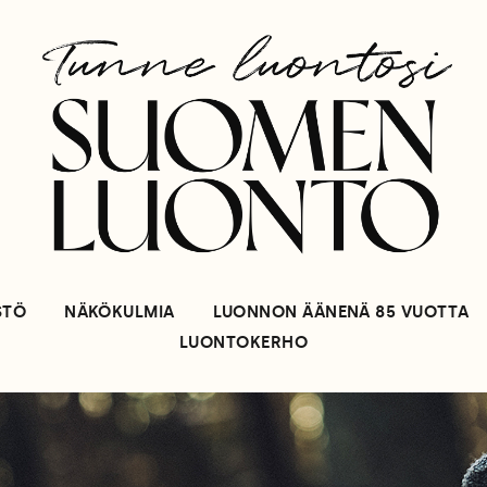
STÖ
NÄKÖKULMIA
LUONNON ÄÄNENÄ 85 VUOTTA
LUONTOKERHO