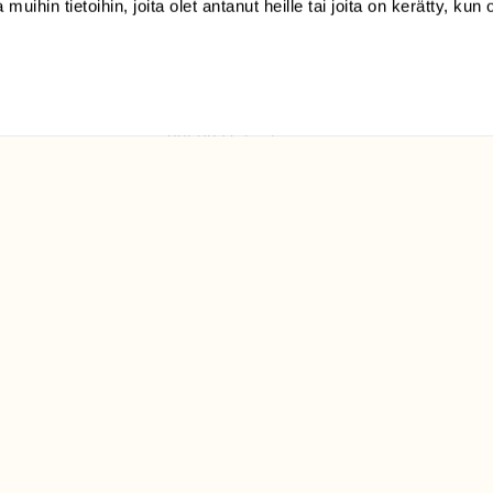
 muihin tietoihin, joita olet antanut heille tai joita on kerätty, kun 
(09) 228 08 210 (arkisin
klo 9-15)
Suomen
Luonto/tilaajapalvelu
Sörnäistenkatu 1
00580 Helsinki
ELU­
YHTEYSTIEDOT
ntaja on
Palautelomake
Yhteystiedot
palaute@suomenluonto.fi
Suomen Luonto
Sörnäistenkatu 1
00580 Helsinki
Mediatiedot
Tietosuojaseloste