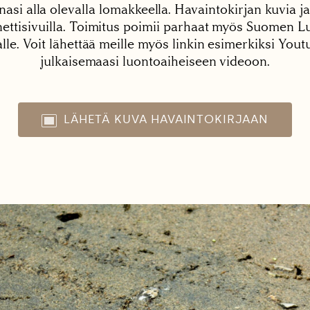
nasi alla olevalla lomakkeella. Havaintokirjan kuvia ja
tisivuilla. Toimitus poimii parhaat myös Suomen Lu
alle. Voit lähettää meille myös linkin esimerkiksi You
julkaisemaasi luontoaiheiseen videoon.
LÄHETÄ KUVA HAVAINTOKIRJAAN