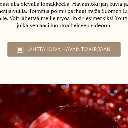
nasi alla olevalla lomakkeella. Havaintokirjan kuvia ja
tisivuilla. Toimitus poimii parhaat myös Suomen Lu
alle. Voit lähettää meille myös linkin esimerkiksi You
julkaisemaasi luontoaiheiseen videoon.
LÄHETÄ KUVA HAVAINTOKIRJAAN