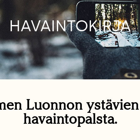
HAVAINTOKIRJA
en Luonnon ystävie
havaintopalsta.