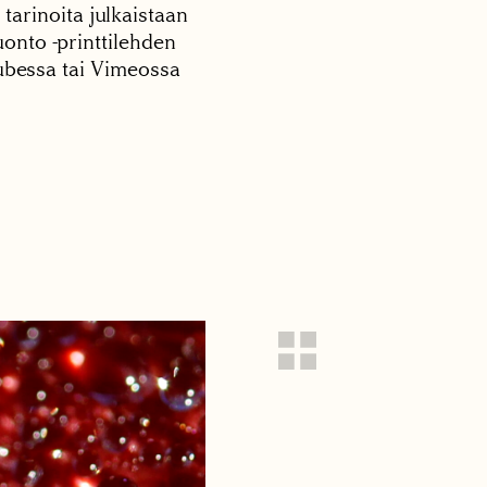
 tarinoita julkaistaan
onto -printtilehden
tubessa tai Vimeossa