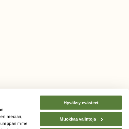
Hyväksy evästeet
an
sen median,
Muokkaa valintoja
. Kumppanimme
TILAA
SUOMEN