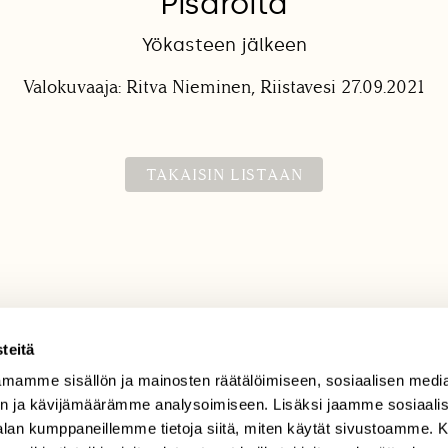
Pisaroita
Yökasteen jälkeen
Valokuvaaja: Ritva Nieminen, Riistavesi 27.09.2021
TAKAISIN LISTAAN
teitä
mamme sisällön ja mainosten räätälöimiseen, sosiaalisen medi
TILAAJAPALVELU
n ja kävijämäärämme analysoimiseen. Lisäksi jaamme sosiaali
tilaajapalvelu@sll.fi
-alan kumppaneillemme tietoja siitä, miten käytät sivustoamme