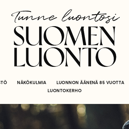
STÖ
NÄKÖKULMIA
LUONNON ÄÄNENÄ 85 VUOTTA
LUONTOKERHO