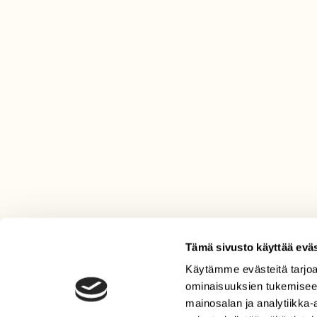
Tämä sivusto käyttää eväs
Käytämme evästeitä tarjoa
LEHTI
ominaisuuksien tukemisee
Uusin lehti
mainosalan ja analytiikka