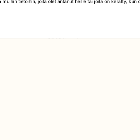
 muihin tietoihin, joita olet antanut heille tai joita on kerätty, kun 
(09) 228 08 210 (arkisin
klo 9-15)
Suomen
Luonto/tilaajapalvelu
Sörnäistenkatu 1
00580 Helsinki
ELU­
YHTEYSTIEDOT
ntaja on
Palautelomake
Yhteystiedot
palaute@suomenluonto.fi
Suomen Luonto
Sörnäistenkatu 1
00580 Helsinki
Mediatiedot
Tietosuojaseloste