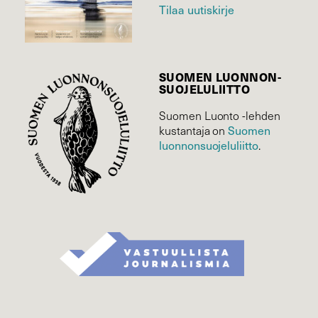
Tilaa uutiskirje
SUOMEN LUONNON­
SUOJELU­LIITTO
Suomen Luonto -lehden
Suomen
kustantaja on
luonnonsuojelu­liitto
.