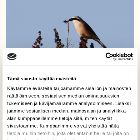
Tämä sivusto käyttää evästeitä
Käytämme evästeitä tarjoamamme sisällön ja mainosten
räätälöimiseen, sosiaalisen median ominaisuuksien
tukemiseen ja kävijämäärämme analysoimiseen. Lisäksi
Pistiäisen surma
jaamme sosiaalisen median, mainosalan ja analytiikka-
alan kumppaneillemme tietoja siitä, miten käytät
Oli hieno hetki seurata, kun pikkulepinkäinen
sivustoamme. Kumppanimme voivat yhdistää näitä
saalisti pistiäisen.
tietoja muihin tietoihin, joita olet antanut heille tai joita on