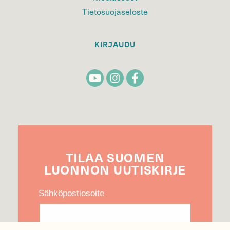
Tietosuojaseloste
KIRJAUDU
TILAA
SUOMEN
LUONNON
UUTIS­KIRJE
Sähköpostiosoite