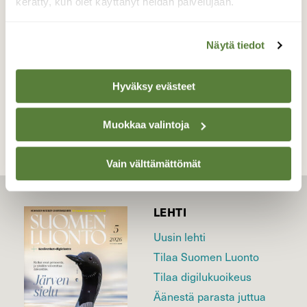
kerätty, kun olet käyttänyt heidän palvelujaan.
Valokuvaaja: Jaana Saarelainen, Tuomivaara,
Joensuu 24.5.2025
Näytä tiedot
TAKAISIN LISTAAN
Hyväksy evästeet
Muokkaa valintoja
Vain välttämättömät
LEHTI
Uusin lehti
Tilaa Suomen Luonto
Tilaa digilukuoikeus
Äänestä parasta juttua