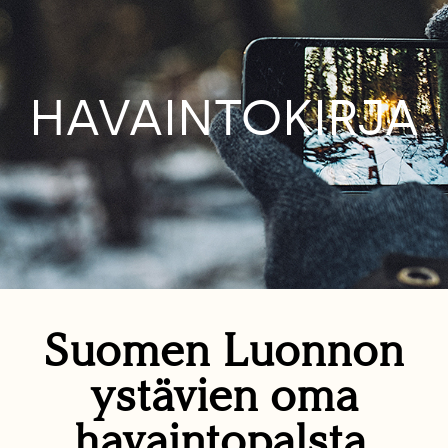
HAVAINTOKIRJA
Suomen Luonnon
ystävien oma
havaintopalsta.