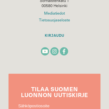
Sörnäistenkatu 1
00580 Helsinki
Mediatiedot
Tietosuojaseloste
KIRJAUDU
TILAA
SUOMEN
LUONNON
UUTIS­KIRJE
Sähköpostiosoite