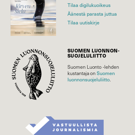
Tilaa digilukuoikeus
Äänestä parasta juttua
Tilaa uutiskirje
SUOMEN LUONNON­
SUOJELU­LIITTO
Suomen Luonto -lehden
Suomen
kustantaja on
luonnonsuojelu­liitto
.