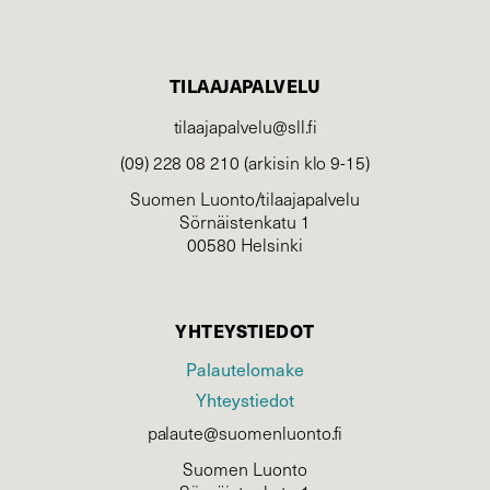
TILAAJAPALVELU
tilaajapalvelu@sll.fi
(09) 228 08 210 (arkisin klo 9-15)
Suomen Luonto/tilaajapalvelu
Sörnäistenkatu 1
00580 Helsinki
YHTEYSTIEDOT
Palautelomake
Yhteystiedot
palaute@suomenluonto.fi
Suomen Luonto