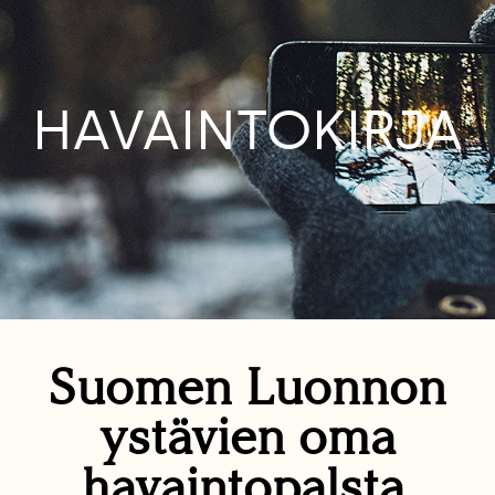
HAVAINTOKIRJA
Suomen Luonnon
ystävien oma
havaintopalsta.