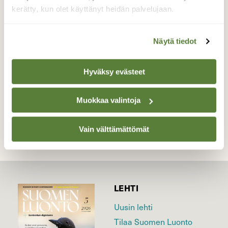
7.8.2015 paahteinenpäivä sai perhoset,
kerätty, kun olet käyttänyt heidän palvelujaan.
korennot ja muita pieniä lentäviä liikkeelle.
Valokuvaaja: Sirpa Uusi-Uola, Eurajoki Sydänmaa
Näytä tiedot
7.8.2015
Hyväksy evästeet
TAKAISIN LISTAAN
Muokkaa valintoja
Vain välttämättömät
LEHTI
Uusin lehti
Tilaa Suomen Luonto