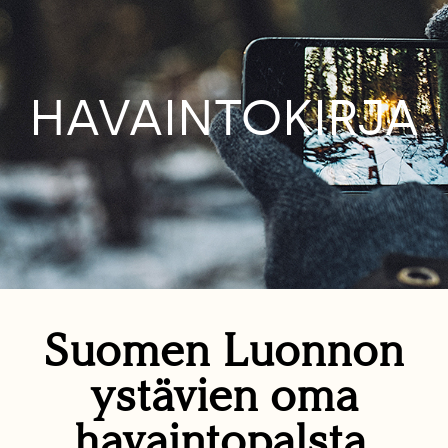
HAVAINTOKIRJA
Suomen Luonnon
ystävien oma
havaintopalsta.