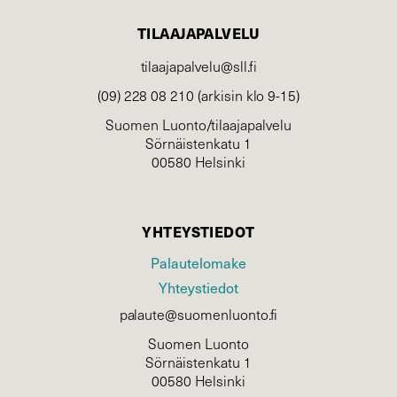
TILAAJAPALVELU
tilaajapalvelu@sll.fi
(09) 228 08 210 (arkisin klo 9-15)
Suomen Luonto/tilaajapalvelu
Sörnäistenkatu 1
00580 Helsinki
YHTEYSTIEDOT
Palautelomake
Yhteystiedot
palaute@suomenluonto.fi
Suomen Luonto
Sörnäistenkatu 1
00580 Helsinki