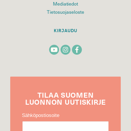
Mediatiedot
Tietosuojaseloste
KIRJAUDU
TILAA
SUOMEN
LUONNON
UUTIS­KIRJE
Sähköpostiosoite