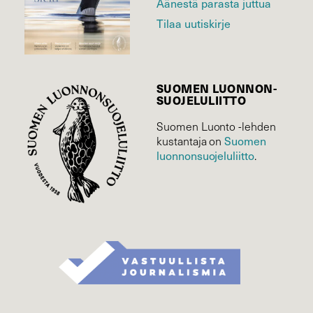
Äänestä parasta juttua
Tilaa uutiskirje
SUOMEN LUONNON­
SUOJELU­LIITTO
Suomen Luonto -lehden
Suomen
kustantaja on
luonnonsuojelu­liitto
.