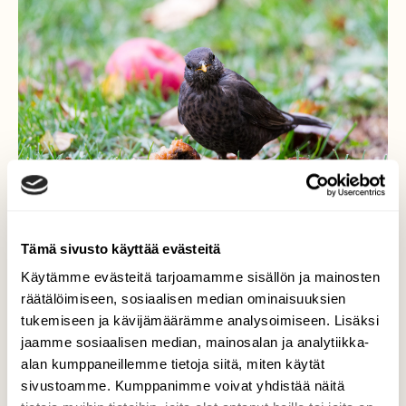
Tämä sivusto käyttää evästeitä
Käytämme evästeitä tarjoamamme sisällön ja mainosten
Pitopöytä
räätälöimiseen, sosiaalisen median ominaisuuksien
tukemiseen ja kävijämäärämme analysoimiseen. Lisäksi
Nyt kun omenat ovat putoilleet puusta,
jaamme sosiaalisen median, mainosalan ja analytiikka-
mustarastailla on ollut herkkupöytä katettu.
alan kumppaneillemme tietoja siitä, miten käytät
5-6 mustarastasta on ollut parhaillaan
sivustoamme. Kumppanimme voivat yhdistää näitä
syömässä omenoita