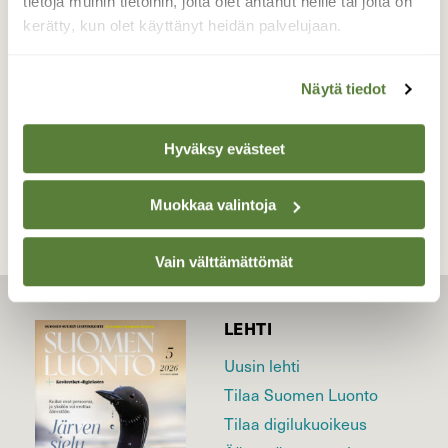
tietoja muihin tietoihin, joita olet antanut heille tai joita on
kerätty, kun olet käyttänyt heidän palvelujaan.
Valokuvaaja: Petri Kyllönen, Uusikaupunki
27.9.2016
Näytä tiedot
TAKAISIN LISTAAN
Hyväksy evästeet
Muokkaa valintoja
Vain välttämättömät
LEHTI
Uusin lehti
Tilaa Suomen Luonto
Tilaa digilukuoikeus