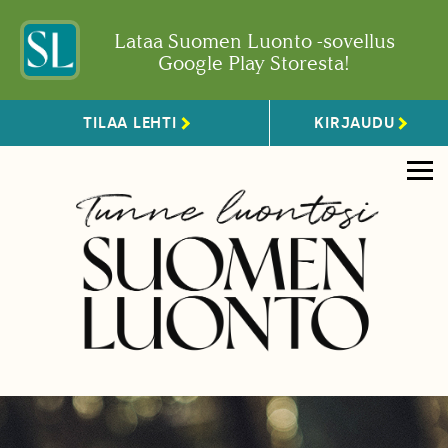
Lataa Suomen Luonto -sovellus
Google Play Storesta!
TILAA LEHTI
KIRJAUDU