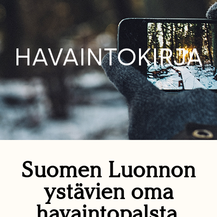
HAVAINTOKIRJA
Suomen Luonnon
ystävien oma
havaintopalsta.