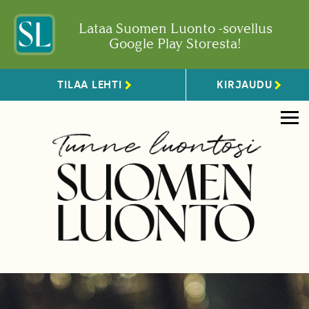
Lataa Suomen Luonto -sovellus
Google Play Storesta!
TILAA LEHTI
KIRJAUDU