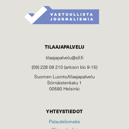
TILAAJAPALVELU
tilaajapalvelu@sll.fi
(09) 228 08 210 (arkisin klo 9-15)
Suomen Luonto/tilaajapalvelu
Sörnäistenkatu 1
00580 Helsinki
YHTEYSTIEDOT
Palautelomake