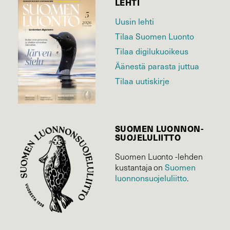
LEHTI
Uusin lehti
Tilaa Suomen Luonto
Tilaa digilukuoikeus
Äänestä parasta juttua
Tilaa uutiskirje
SUOMEN LUONNON­
SUOJELU­LIITTO
Suomen Luonto -lehden
Suomen
kustantaja on
luonnonsuojelu­liitto
.