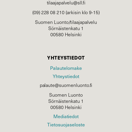
tilaajapalvelu@sll.fi
(09) 228 08 210 (arkisin klo 9-15)
Suomen Luonto/tilaajapalvelu
Sörnäistenkatu 1
00580 Helsinki
YHTEYSTIEDOT
Palautelomake
Yhteystiedot
palaute@suomenluonto.fi
Suomen Luonto
Sörnäistenkatu 1
00580 Helsinki
Mediatiedot
Tietosuojaseloste