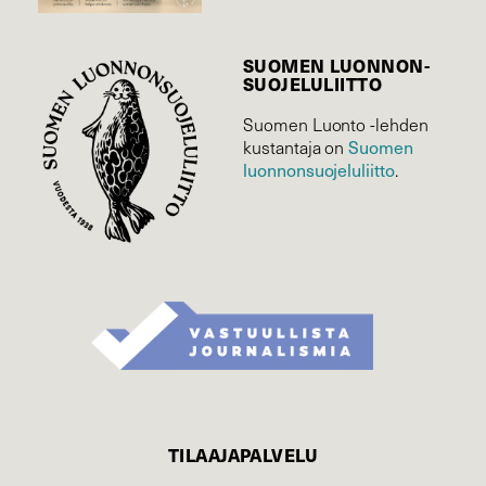
SUOMEN LUONNON­
SUOJELU­LIITTO
Suomen Luonto -lehden
Suomen
kustantaja on
luonnonsuojelu­liitto
.
TILAAJAPALVELU