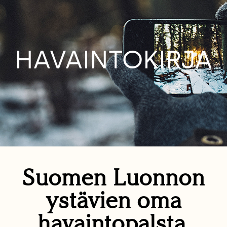
HAVAINTOKIRJA
Suomen Luonnon
ystävien oma
havaintopalsta.