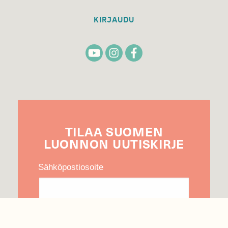
KIRJAUDU
TILAA
SUOMEN
LUONNON
UUTIS­KIRJE
Sähköpostiosoite
Hyväksyn tietojeni käytön uutiskirjeen
lähettämiseen