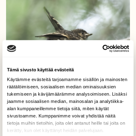
Tämä sivusto käyttää evästeitä
Käytämme evästeitä tarjoamamme sisällön ja mainosten
räätälöimiseen, sosiaalisen median ominaisuuksien
tukemiseen ja kävijämäärämme analysoimiseen. Lisäksi
jaamme sosiaalisen median, mainosalan ja analytiikka-
poikanen
alan kumppaneillemme tietoja siitä, miten käytät
sivustoamme. Kumppanimme voivat yhdistää näitä
Linnun (rastas?) poikanen oksalla.
tietoja muihin tietoihin, joita olet antanut heille tai joita on
kerätty, kun olet käyttänyt heidän palvelujaan.
Valokuvaaja: Risto Lavi, Kouvola 5.7.2022