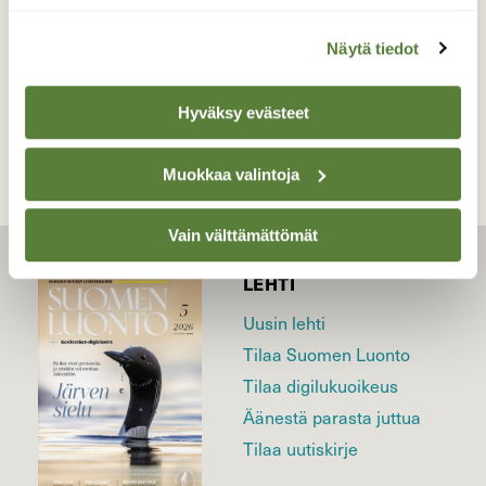
Näytä tiedot
TAKAISIN LISTAAN
Hyväksy evästeet
Muokkaa valintoja
Vain välttämättömät
LEHTI
Uusin lehti
Tilaa Suomen Luonto
Tilaa digilukuoikeus
Äänestä parasta juttua
Tilaa uutiskirje