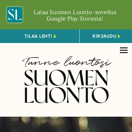
Lataa Suomen Luonto -sovellus
Google Play Storesta!
TILAA LEHTI
KIRJAUDU