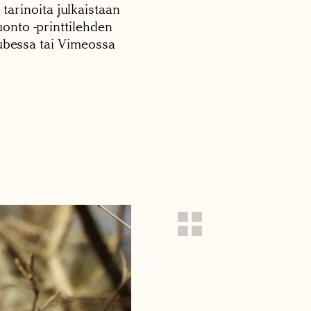
 tarinoita julkaistaan
onto -printtilehden
tubessa tai Vimeossa