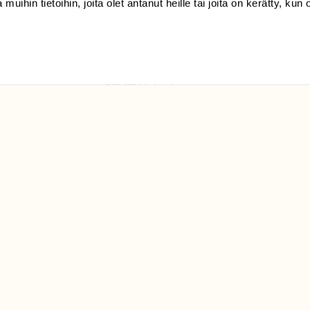
 muihin tietoihin, joita olet antanut heille tai joita on kerätty, kun 
(09) 228 08 210 (arkisin
klo 9-15)
Suomen
Luonto/tilaajapalvelu
Sörnäistenkatu 1
00580 Helsinki
ELU­
YHTEYSTIEDOT
ntaja on
Palautelomake
Yhteystiedot
palaute@suomenluonto.fi
Suomen Luonto
Sörnäistenkatu 1
00580 Helsinki
Mediatiedot
Tietosuojaseloste