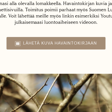
nasi alla olevalla lomakkeella. Havaintokirjan kuvia ja
tisivuilla. Toimitus poimii parhaat myös Suomen Lu
alle. Voit lähettää meille myös linkin esimerkiksi You
julkaisemaasi luontoaiheiseen videoon.
LÄHETÄ KUVA HAVAINTOKIRJAAN