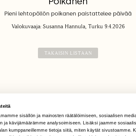
Poikanen
Pieni lehtopöllön poikanen paistattelee päivää
Valokuvaaja: Susanna Hannula, Turku 9.4.2026
TAKAISIN LISTAAN
teitä
mamme sisällön ja mainosten räätälöimiseen, sosiaalisen medi
TILAAJAPALVELU
n ja kävijämäärämme analysoimiseen. Lisäksi jaamme sosiaali
tilaajapalvelu@sll.fi
-alan kumppaneillemme tietoja siitä, miten käytät sivustoamme