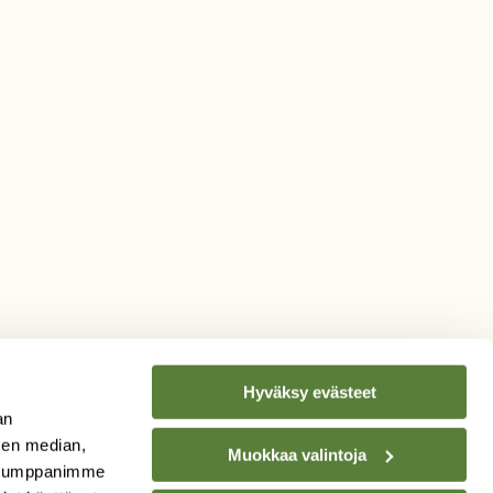
Hyväksy evästeet
an
sen median,
Muokkaa valintoja
. Kumppanimme
TILAA
SUOMEN