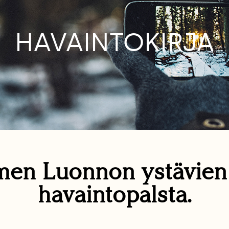
HAVAINTOKIRJA
en Luonnon ystävie
havaintopalsta.