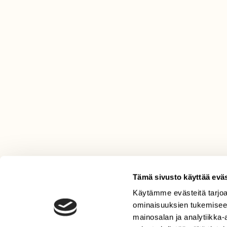
Tämä sivusto käyttää eväs
Käytämme evästeitä tarjoa
LEHTI
ominaisuuksien tukemisee
Uusin lehti
mainosalan ja analytiikka