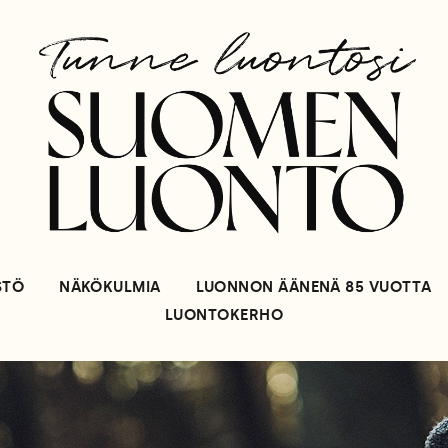
STÖ
NÄKÖKULMIA
LUONNON ÄÄNENÄ 85 VUOTTA
LUONTOKERHO