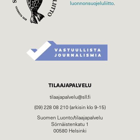
luonnonsuojelu­liitto
.
TILAAJAPALVELU
tilaajapalvelu@sll.fi
(09) 228 08 210 (arkisin klo 9-15)
Suomen Luonto/tilaajapalvelu
Sörnäistenkatu 1
00580 Helsinki