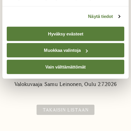
Näytä tiedot
Hyväksy evästeet
Muokkaa valintoja
Poikanen pörhistelee
Kivitaskun(?) poikanen pörhistelemässä
Vain välttämättömät
kesäisellä rantakivikolla.
Valokuvaaja: Samu Leinonen, Oulu 2.7.2026
TAKAISIN LISTAAN