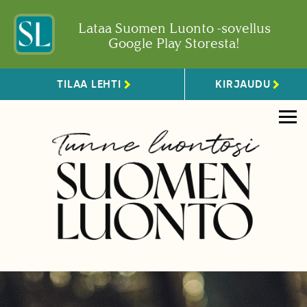
Lataa Suomen Luonto -sovellus
Google Play Storesta!
TILAA LEHTI
KIRJAUDU