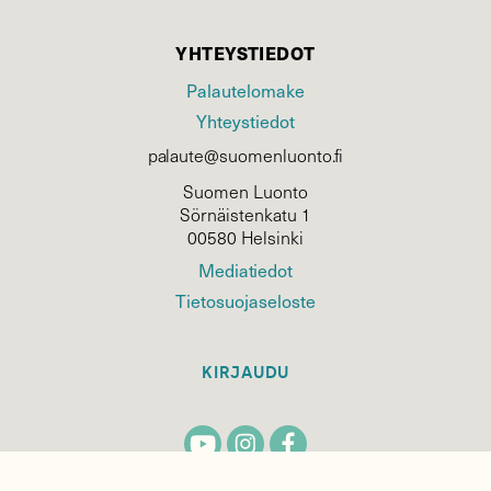
YHTEYSTIEDOT
Palautelomake
Yhteystiedot
palaute@suomenluonto.fi
Suomen Luonto
Sörnäistenkatu 1
00580 Helsinki
Mediatiedot
Tietosuojaseloste
KIRJAUDU