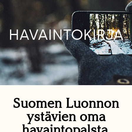
HAVAINTOKIRJA
Suomen Luonnon
ystävien oma
havaintopalsta.