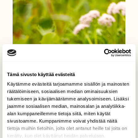
Tämä sivusto käyttää evästeitä
Käytämme evästeitä tarjoamamme sisällön ja mainosten
räätälöimiseen, sosiaalisen median ominaisuuksien
tukemiseen ja kävijämäärämme analysoimiseen. Lisäksi
jaamme sosiaalisen median, mainosalan ja analytiikka-
alan kumppaneillemme tietoja siitä, miten käytät
sivustoamme. Kumppanimme voivat yhdistää näitä
tietoja muihin tietoihin, joita olet antanut heille tai joita on
kerätty, kun olet käyttänyt heidän palvelujaan.