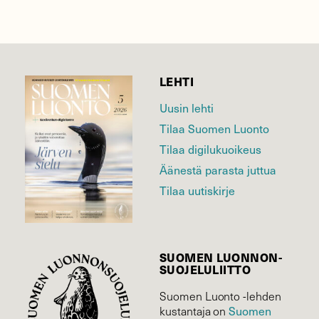
LEHTI
Uusin lehti
Tilaa Suomen Luonto
Tilaa digilukuoikeus
Äänestä parasta juttua
Tilaa uutiskirje
SUOMEN LUONNON­
SUOJELU­LIITTO
Suomen Luonto -lehden
kustantaja on
Suomen