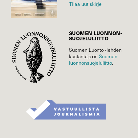
Tilaa uutiskirje
SUOMEN LUONNON­
SUOJELU­LIITTO
Suomen Luonto -lehden
Suomen
kustantaja on
luonnonsuojelu­liitto
.