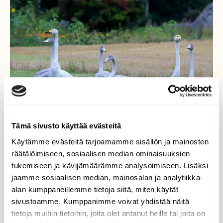
Tämä sivusto käyttää evästeitä
Käytämme evästeitä tarjoamamme sisällön ja mainosten
räätälöimiseen, sosiaalisen median ominaisuuksien
tukemiseen ja kävijämäärämme analysoimiseen. Lisäksi
Poikaset jo isoja
jaamme sosiaalisen median, mainosalan ja analytiikka-
alan kumppaneillemme tietoja siitä, miten käytät
laulujoutsenen poikaset ovat jo vanhempien
sivustoamme. Kumppanimme voivat yhdistää näitä
kokoisia,lentokyky ei ole vielä kuitenkaan niin
tietoja muihin tietoihin, joita olet antanut heille tai joita on
hyvä!