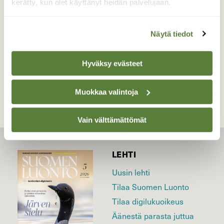
kerätty, kun olet käyttänyt heidän palvelujaan.
Valokuvaaja: sirpa Jyske, Virrat 11.9.22
Näytä tiedot
TAKAISIN LISTAAN
Hyväksy evästeet
Muokkaa valintoja
Vain välttämättömät
LEHTI
Uusin lehti
Tilaa Suomen Luonto
Tilaa digilukuoikeus
Äänestä parasta juttua