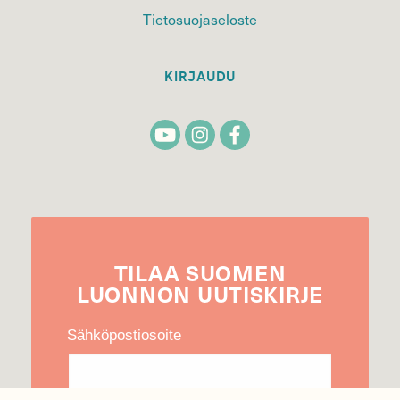
Tietosuojaseloste
KIRJAUDU
TILAA
SUOMEN
LUONNON
UUTIS­KIRJE
Sähköpostiosoite