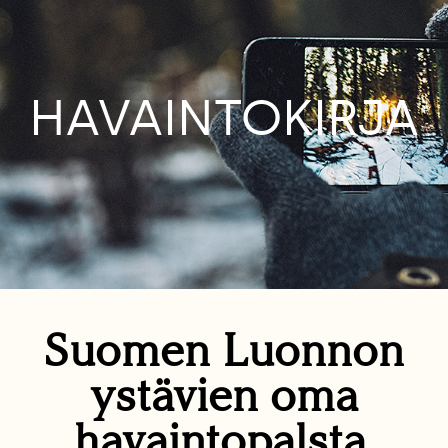
HAVAINTOKIRJA
Suomen Luonnon
ystävien oma
havaintopalsta.