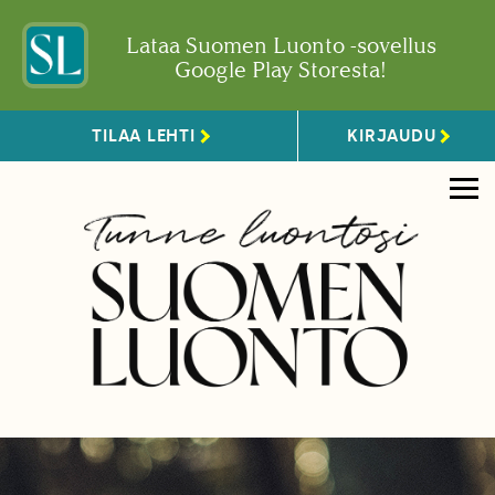
Lataa Suomen Luonto -sovellus
Google Play Storesta!
TILAA LEHTI
KIRJAUDU