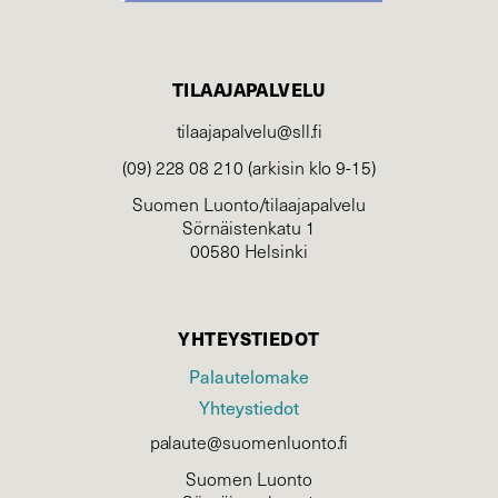
TILAAJAPALVELU
tilaajapalvelu@sll.fi
(09) 228 08 210 (arkisin klo 9-15)
Suomen Luonto/tilaajapalvelu
Sörnäistenkatu 1
00580 Helsinki
YHTEYSTIEDOT
Palautelomake
Yhteystiedot
palaute@suomenluonto.fi
Suomen Luonto