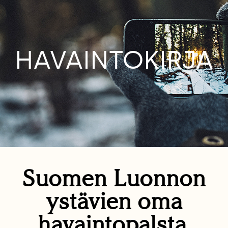
HAVAINTOKIRJA
Suomen Luonnon
ystävien oma
havaintopalsta.