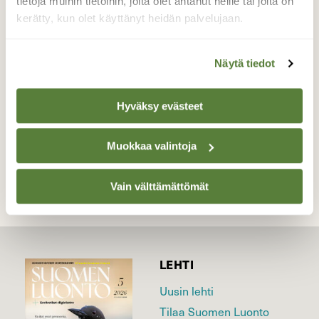
tietoja muihin tietoihin, joita olet antanut heille tai joita on
pihamme katajan alla. Poikaset ovat
kerätty, kun olet käyttänyt heidän palvelujaan.
fasaaninaaraan toiset tälle kesälle.
Valokuvaaja: Mirja Suoknuuti, Kasari,
Näytä tiedot
Lappeenranta 20.9.2021
Hyväksy evästeet
TAKAISIN LISTAAN
Muokkaa valintoja
Vain välttämättömät
LEHTI
Uusin lehti
Tilaa Suomen Luonto