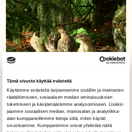
Tämä sivusto käyttää evästeitä
Käytämme evästeitä tarjoamamme sisällön ja mainosten
räätälöimiseen, sosiaalisen median ominaisuuksien
tukemiseen ja kävijämäärämme analysoimiseen. Lisäksi
Poikaset suojassa
jaamme sosiaalisen median, mainosalan ja analytiikka-
alan kumppaneillemme tietoja siitä, miten käytät
Navakka syystuuli vihmoi ja
sivustoamme. Kumppanimme voivat yhdistää näitä
fasaaninpoikaset pysyivät hetken suojassa