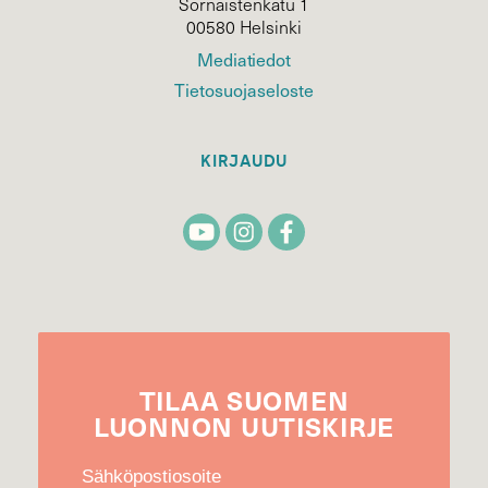
Sörnäistenkatu 1
00580 Helsinki
Mediatiedot
Tietosuojaseloste
KIRJAUDU
TILAA
SUOMEN
LUONNON
UUTIS­KIRJE
Sähköpostiosoite