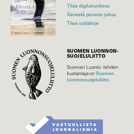
Tilaa digilukuoikeus
Äänestä parasta juttua
Tilaa uutiskirje
SUOMEN LUONNON­
SUOJELU­LIITTO
Suomen Luonto -lehden
kustantaja on
Suomen
luonnonsuojelu­liitto
.