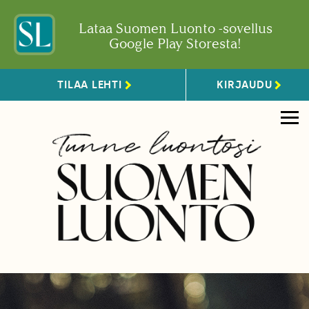
Lataa Suomen Luonto -sovellus
Google Play Storesta!
TILAA LEHTI
KIRJAUDU