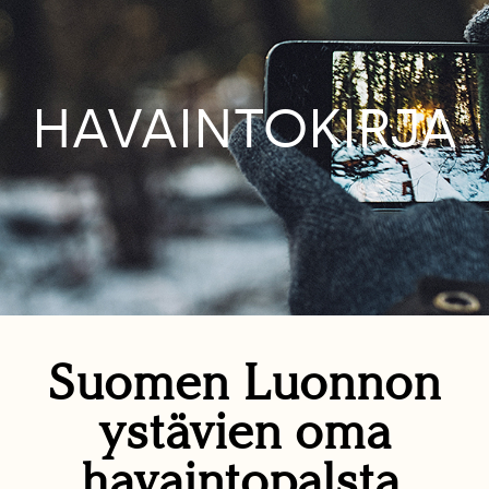
HAVAINTOKIRJA
Suomen Luonnon
ystävien oma
havaintopalsta.