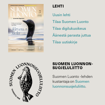
LEHTI
Uusin lehti
Tilaa Suomen Luonto
Tilaa digilukuoikeus
Äänestä parasta juttua
Tilaa uutiskirje
SUOMEN LUONNON­
SUOJELU­LIITTO
Suomen Luonto -lehden
kustantaja on
Suomen
luonnonsuojelu­liitto
.