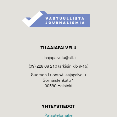
TILAAJAPALVELU
tilaajapalvelu@sll.fi
(09) 228 08 210 (arkisin klo 9-15)
Suomen Luonto/tilaajapalvelu
Sörnäistenkatu 1
00580 Helsinki
YHTEYSTIEDOT
Palautelomake