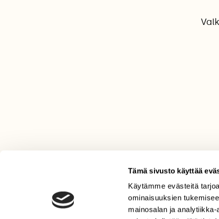
Val
Tämä sivusto käyttää eväs
Käytämme evästeitä tarjoa
LEHTI
ominaisuuksien tukemisee
Uusin lehti
mainosalan ja analytiikka