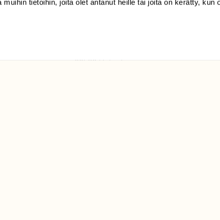
 muihin tietoihin, joita olet antanut heille tai joita on kerätty, kun 
(09) 228 08 210 (arkisin
klo 9-15)
Suomen
Luonto/tilaajapalvelu
Sörnäistenkatu 1
00580 Helsinki
ELU­
YHTEYSTIEDOT
ntaja on
Palautelomake
Yhteystiedot
palaute@suomenluonto.fi
Suomen Luonto
Sörnäistenkatu 1
00580 Helsinki
Mediatiedot
Tietosuojaseloste