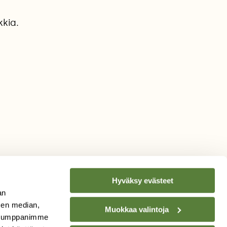
kia.
Hyväksy evästeet
an
sen median,
Muokkaa valintoja
. Kumppanimme
TILAA
SUOMEN