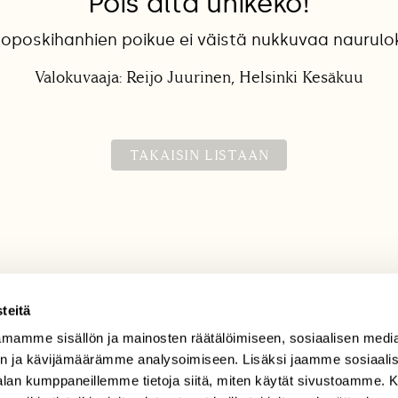
Pois alta unikeko!
koposkihanhien poikue ei väistä nukkuvaa naurulok
Valokuvaaja: Reijo Juurinen, Helsinki Kesäkuu
TAKAISIN LISTAAN
teitä
mamme sisällön ja mainosten räätälöimiseen, sosiaalisen medi
TILAAJAPALVELU
n ja kävijämäärämme analysoimiseen. Lisäksi jaamme sosiaali
tilaajapalvelu@sll.fi
-alan kumppaneillemme tietoja siitä, miten käytät sivustoamme