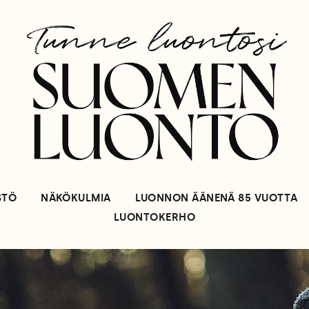
STÖ
NÄKÖKULMIA
LUONNON ÄÄNENÄ 85 VUOTTA
LUONTOKERHO