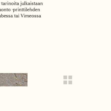
 tarinoita julkaistaan
onto -printtilehden
tubessa tai Vimeossa