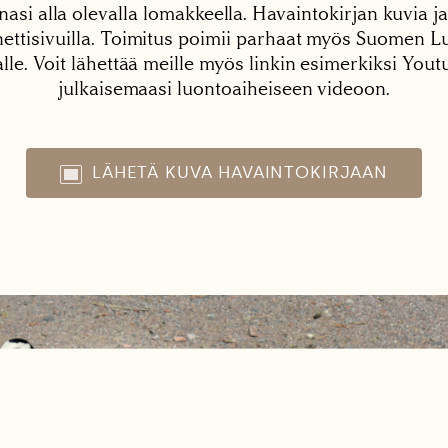
nasi alla olevalla lomakkeella. Havaintokirjan kuvia ja
tisivuilla. Toimitus poimii parhaat myös Suomen Lu
alle. Voit lähettää meille myös linkin esimerkiksi You
julkaisemaasi luontoaiheiseen videoon.
LÄHETÄ KUVA HAVAINTOKIRJAAN