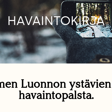
HAVAINTOKIRJA
en Luonnon ystävie
havaintopalsta.