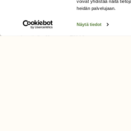
voivat yhdistää näitä tietoja
Tilaa uutiskirje
heidän palvelujaan.
Näytä tiedot
SUOMEN LUONNON­SUOJ
LIITTO
Suomen Luonto -lehden kusta
Suomen luonnonsuojelu­liitto
.