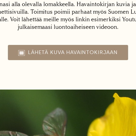
nasi alla olevalla lomakkeella. Havaintokirjan kuvia ja
tisivuilla. Toimitus poimii parhaat myös Suomen Lu
alle. Voit lähettää meille myös linkin esimerkiksi You
julkaisemaasi luontoaiheiseen videoon.
LÄHETÄ KUVA HAVAINTOKIRJAAN