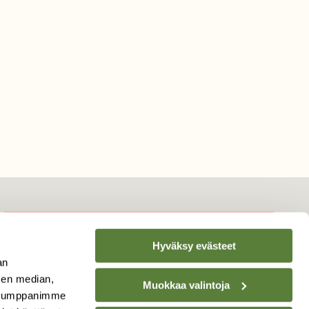
Hyväksy evästeet
TILAA
SUOMEN
an
LUONNON
UUTIS­KIRJE
sen median,
Muokkaa valintoja
. Kumppanimme
Sähköpostiosoite