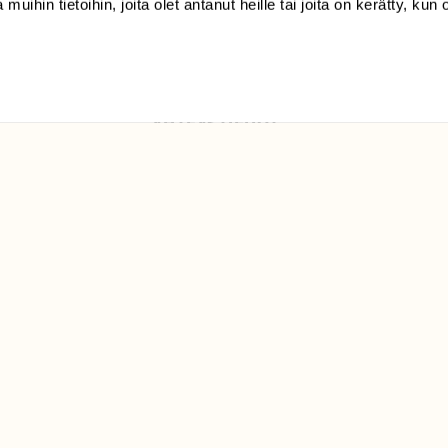
 muihin tietoihin, joita olet antanut heille tai joita on kerätty, kun 
Luonto/tilaajapalvelu
Sörnäistenkatu 1
00580 Helsinki
ELU­
YHTEYSTIEDOT
ntaja on
Palautelomake
Yhteystiedot
palaute@suomenluonto.fi
Suomen Luonto
Sörnäistenkatu 1
00580 Helsinki
Mediatiedot
Tietosuojaseloste
KIRJAUDU