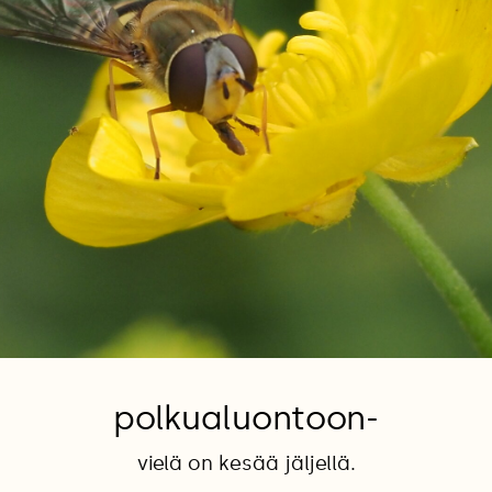
polkualuontoon-
vielä on kesää jäljellä.