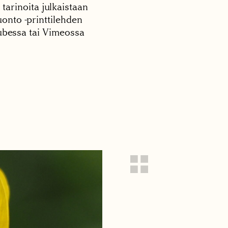
 tarinoita julkaistaan
onto -printtilehden
tubessa tai Vimeossa