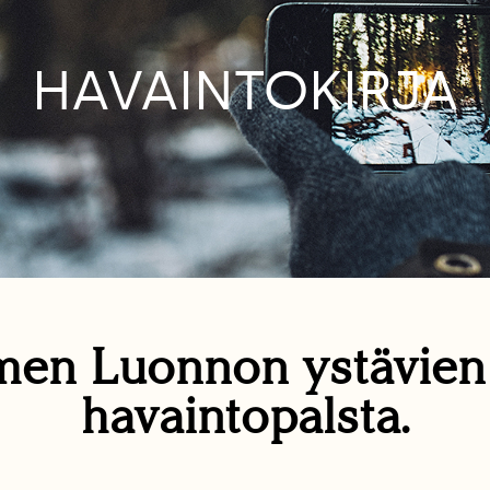
HAVAINTOKIRJA
en Luonnon ystävie
havaintopalsta.