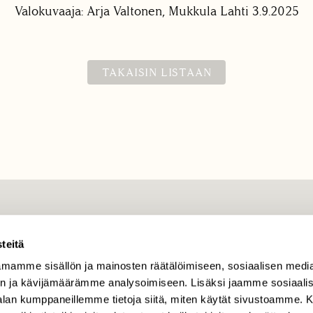
Valokuvaaja: Arja Valtonen, Mukkula Lahti 3.9.2025
TAKAISIN LISTAAN
TILAAJAPALVELU
teitä
tilaajapalvelu@sll.fi
mamme sisällön ja mainosten räätälöimiseen, sosiaalisen medi
(09) 228 08 210 (arkisin
klo 9-15)
n ja kävijämäärämme analysoimiseen. Lisäksi jaamme sosiaali
-alan kumppaneillemme tietoja siitä, miten käytät sivustoamme
Suomen