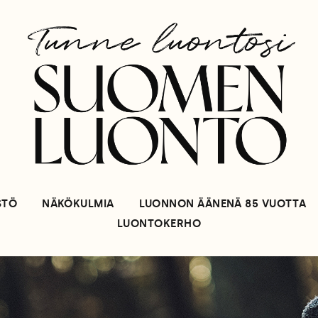
STÖ
NÄKÖKULMIA
LUONNON ÄÄNENÄ 85 VUOTTA
LUONTOKERHO