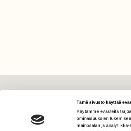
LEHTI
Uusin lehti
Tämä sivusto käyttää eväs
Tilaa Suomen Luonto
Käytämme evästeitä tarjoa
ominaisuuksien tukemisee
Tilaa digilukuoikeus
mainosalan ja analytiikka
Äänestä parasta juttua