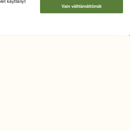
olet käyttänyt
Vain välttämättömät
Hyväksyn tietojeni käytön
uutiskirjeen lähettämiseen
Tietosuojaseloste