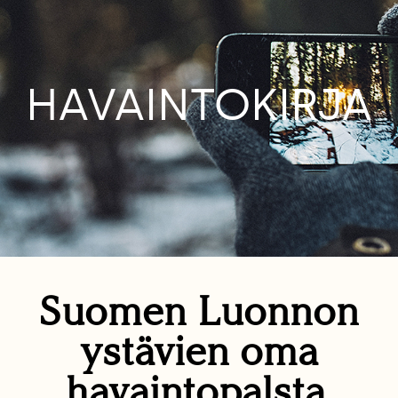
HAVAINTOKIRJA
Suomen Luonnon
ystävien oma
havaintopalsta.