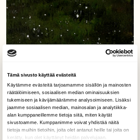
Tämä sivusto käyttää evästeitä
Käytämme evästeitä tarjoamamme sisällön ja mainosten
räätälöimiseen, sosiaalisen median ominaisuuksien
polkualuontoon-
tukemiseen ja kävijämäärämme analysoimiseen. Lisäksi
jaamme sosiaalisen median, mainosalan ja analytiikka-
Raekuuro yllätti.
alan kumppaneillemme tietoja siitä, miten käytät
Valokuvaaja: Arja Valtonen, Pesäkallion ls.alue
sivustoamme. Kumppanimme voivat yhdistää näitä
Lahti 3.5.2025
tietoja muihin tietoihin, joita olet antanut heille tai joita on
kerätty, kun olet käyttänyt heidän palvelujaan.