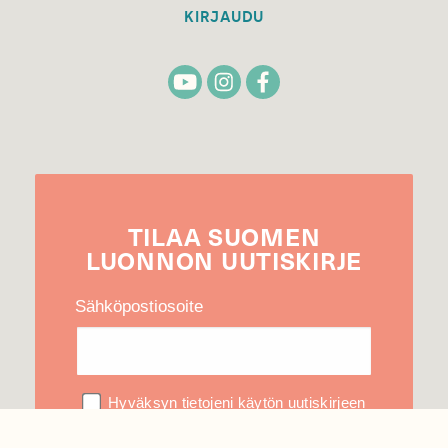
KIRJAUDU
TILAA
SUOMEN
LUONNON
UUTIS­KIRJE
Sähköpostiosoite
Hyväksyn tietojeni käytön uutiskirjeen
lähettämiseen