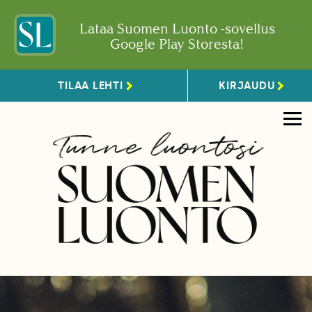
Lataa Suomen Luonto -sovellus
Google Play Storesta!
TILAA LEHTI
KIRJAUDU