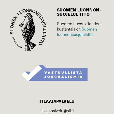
SUOMEN LUONNON­
SUOJELU­LIITTO
Suomen Luonto -lehden
Suomen
kustantaja on
luonnonsuojelu­liitto
.
TILAAJAPALVELU
tilaajapalvelu@sll.fi