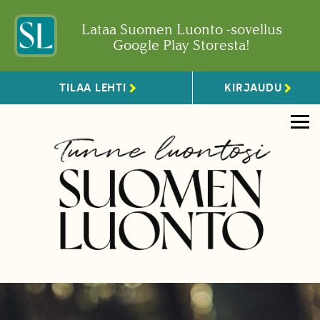
Lataa Suomen Luonto -sovellus
Google Play Storesta!
TILAA LEHTI
KIRJAUDU