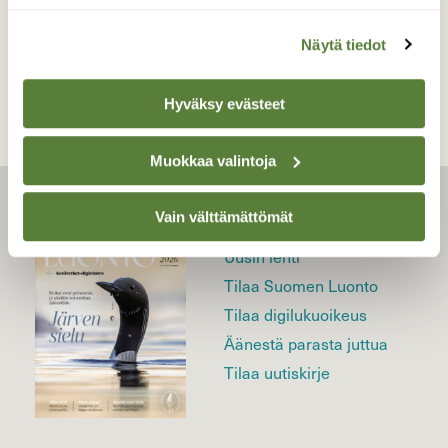
TAKAISIN LISTAAN
Näytä tiedot
Hyväksy evästeet
Muokkaa valintoja
Vain välttämättömät
LEHTI
Uusin lehti
Tilaa Suomen Luonto
Tilaa digilukuoikeus
Äänestä parasta juttua
Tilaa uutiskirje