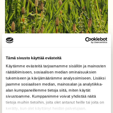
Tämä sivusto käyttää evästeitä
Käytämme evästeitä tarjoamamme sisällön ja mainosten
räätälöimiseen, sosiaalisen median ominaisuuksien
polkualuontoon-
tukemiseen ja kävijämäärämme analysoimiseen. Lisäksi
jaamme sosiaalisen median, mainosalan ja analytiikka-
Metsäkortteen kevätversot.
alan kumppaneillemme tietoja siitä, miten käytät
sivustoamme. Kumppanimme voivat yhdistää näitä
Valokuvaaja: Arja Valtonen, Holma Lahti 18.5.2025
tietoja muihin tietoihin, joita olet antanut heille tai joita on
kerätty, kun olet käyttänyt heidän palvelujaan.