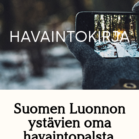
HAVAINTOKIRJA
Suomen Luonnon
ystävien oma
havaintopalsta.