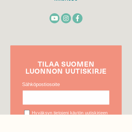
TILAA
SUOMEN
LUONNON
UUTIS­KIRJE
Sähköpostiosoite
Hyväksyn tietojeni käytön uutiskirjeen
lähettämiseen