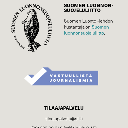
SUOMEN LUONNON­
SUOJELU­LIITTO
Suomen Luonto -lehden
kustantaja on
Suomen
luonnonsuojelu­liitto
.
TILAAJAPALVELU
tilaajapalvelu@sll.fi
(09) 228 08 210 (arkisin klo 9-15)