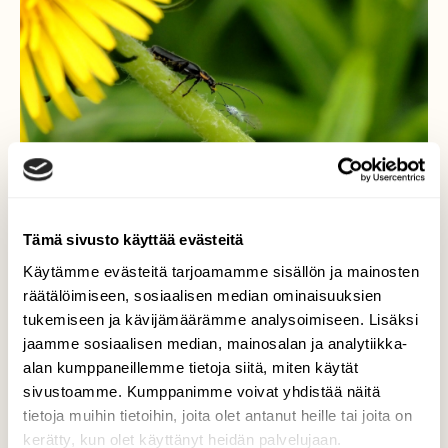
Tämä sivusto käyttää evästeitä
Käytämme evästeitä tarjoamamme sisällön ja mainosten
räätälöimiseen, sosiaalisen median ominaisuuksien
polkualuontoon-
tukemiseen ja kävijämäärämme analysoimiseen. Lisäksi
jaamme sosiaalisen median, mainosalan ja analytiikka-
kesä on ötököiden aikaa.
alan kumppaneillemme tietoja siitä, miten käytät
Valokuvaaja: Arja Valtonen, Pesäkallion ls.alue
sivustoamme. Kumppanimme voivat yhdistää näitä
Lahti 31.5.2025
tietoja muihin tietoihin, joita olet antanut heille tai joita on
kerätty, kun olet käyttänyt heidän palvelujaan.