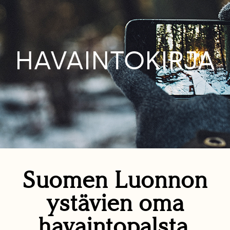
HAVAINTOKIRJA
Suomen Luonnon
ystävien oma
havaintopalsta.