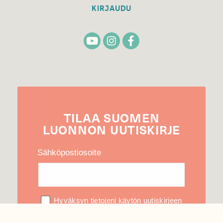
KIRJAUDU
TILAA
SUOMEN
LUONNON
UUTIS­KIRJE
Sähköpostiosoite
Hyväksyn tietojeni käytön uutiskirjeen
lähettämiseen