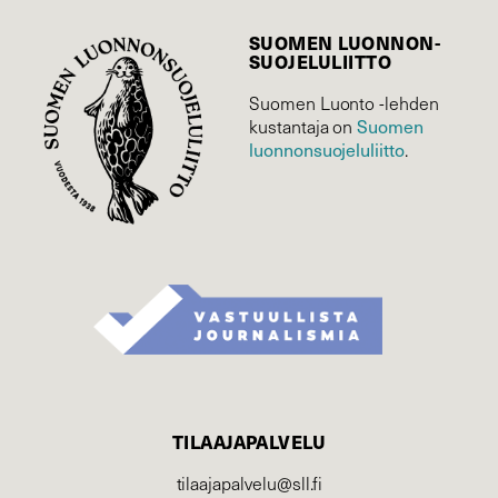
SUOMEN LUONNON­
SUOJELU­LIITTO
Suomen Luonto -lehden
kustantaja on
Suomen
luonnonsuojelu­liitto
.
TILAAJAPALVELU
tilaajapalvelu@sll.fi