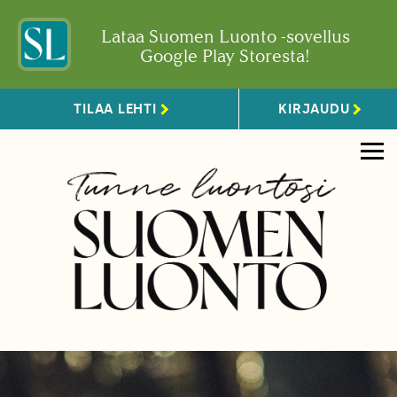
Lataa Suomen Luonto -sovellus
Google Play Storesta!
TILAA LEHTI
KIRJAUDU