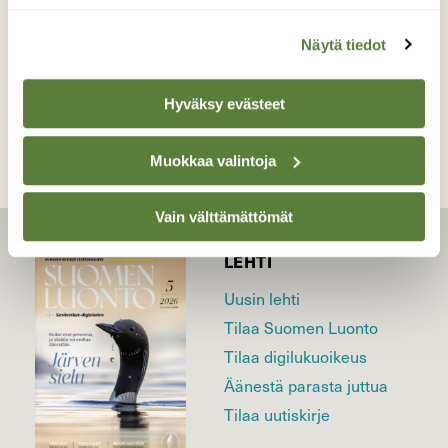
Näytä tiedot
TAKAISIN LISTAAN
Hyväksy evästeet
Muokkaa valintoja
Vain välttämättömät
LEHTI
Uusin lehti
Tilaa Suomen Luonto
Tilaa digilukuoikeus
Äänestä parasta juttua
Tilaa uutiskirje