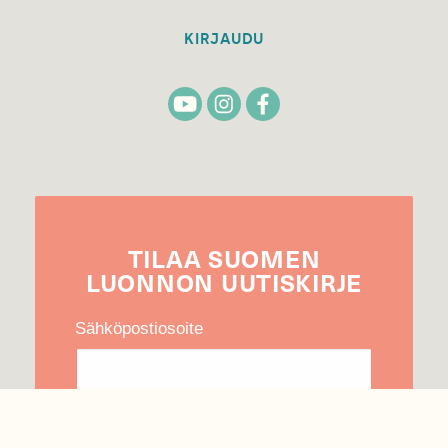
KIRJAUDU
TILAA
SUOMEN
LUONNON
UUTIS­KIRJE
Sähköpostiosoite
Hyväksyn tietojeni käytön uutiskirjeen
lähettämiseen