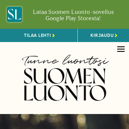
Lataa Suomen Luonto -sovellus
Google Play Storesta!
TILAA LEHTI
KIRJAUDU