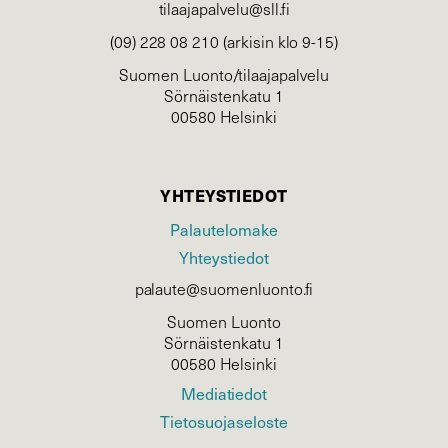
tilaajapalvelu@sll.fi
(09) 228 08 210 (arkisin klo 9-15)
Suomen Luonto/tilaajapalvelu
Sörnäistenkatu 1
00580 Helsinki
YHTEYSTIEDOT
Palautelomake
Yhteystiedot
palaute@suomenluonto.fi
Suomen Luonto
Sörnäistenkatu 1
00580 Helsinki
Mediatiedot
Tietosuojaseloste