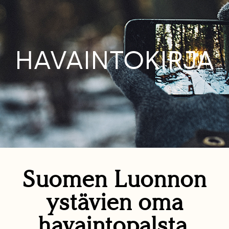
HAVAINTOKIRJA
Suomen Luonnon
ystävien oma
havaintopalsta.