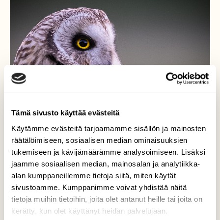
Tämä sivusto käyttää evästeitä
Käytämme evästeitä tarjoamamme sisällön ja mainosten
räätälöimiseen, sosiaalisen median ominaisuuksien
tukemiseen ja kävijämäärämme analysoimiseen. Lisäksi
jaamme sosiaalisen median, mainosalan ja analytiikka-
Pöllöpotretti
alan kumppaneillemme tietoja siitä, miten käytät
sivustoamme. Kumppanimme voivat yhdistää näitä
Lähikuva yön saalistajasta.
tietoja muihin tietoihin, joita olet antanut heille tai joita on
kerätty, kun olet käyttänyt heidän palvelujaan.
Valokuvaaja: Jesse Eilola, Oulu 13.6.2026