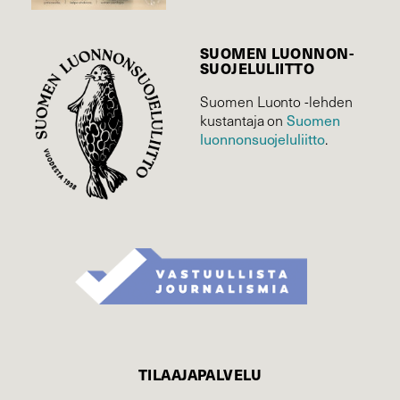
SUOMEN LUONNON­
SUOJELU­LIITTO
Suomen Luonto -lehden
kustantaja on
Suomen
luonnonsuojelu­liitto
.
TILAAJAPALVELU