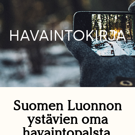
HAVAINTOKIRJA
Suomen Luonnon
ystävien oma
havaintopalsta.