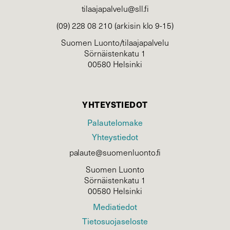
tilaajapalvelu@sll.fi
(09) 228 08 210 (arkisin klo 9-15)
Suomen Luonto/tilaajapalvelu
Sörnäistenkatu 1
00580 Helsinki
YHTEYSTIEDOT
Palautelomake
Yhteystiedot
palaute@suomenluonto.fi
Suomen Luonto
Sörnäistenkatu 1
00580 Helsinki
Mediatiedot
Tietosuojaseloste