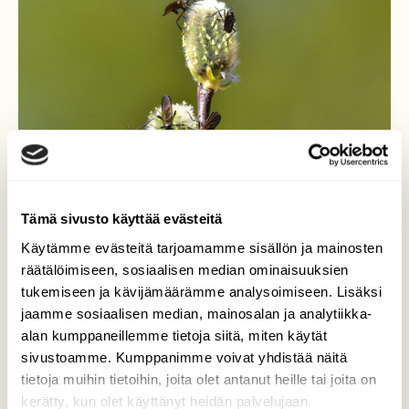
Tämä sivusto käyttää evästeitä
Käytämme evästeitä tarjoamamme sisällön ja mainosten
räätälöimiseen, sosiaalisen median ominaisuuksien
tukemiseen ja kävijämäärämme analysoimiseen. Lisäksi
Pölyttäjät
jaamme sosiaalisen median, mainosalan ja analytiikka-
alan kumppaneillemme tietoja siitä, miten käytät
Pienet pölyttäjät ruokailevat pajunkissoilla.
sivustoamme. Kumppanimme voivat yhdistää näitä
tietoja muihin tietoihin, joita olet antanut heille tai joita on
Valokuvaaja: Markku Pelkonen, Jyväskylä
kerätty, kun olet käyttänyt heidän palvelujaan.
20.04.2026