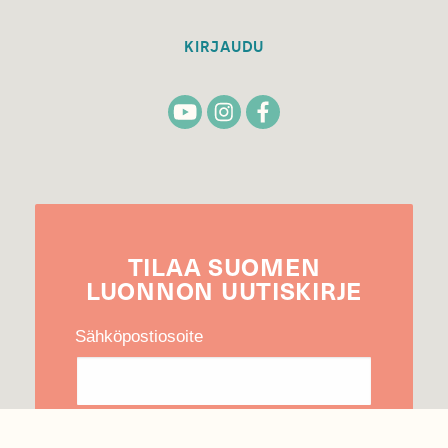
KIRJAUDU
TILAA
SUOMEN
LUONNON
UUTIS­KIRJE
Sähköpostiosoite
Hyväksyn tietojeni käytön uutiskirjeen