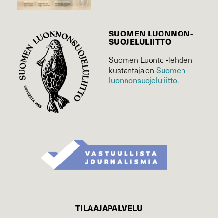
SUOMEN LUONNON­
SUOJELU­LIITTO
Suomen Luonto -lehden
Suomen
kustantaja on
luonnonsuojelu­liitto
.
TILAAJAPALVELU