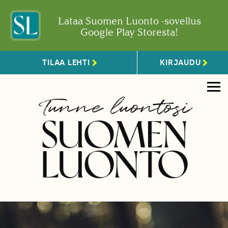
Lataa Suomen Luonto -sovellus
Google Play Storesta!
TILAA LEHTI
KIRJAUDU