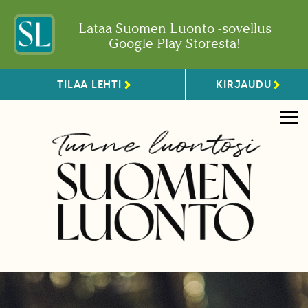
Lataa Suomen Luonto -sovellus
Google Play Storesta!
TILAA LEHTI
KIRJAUDU