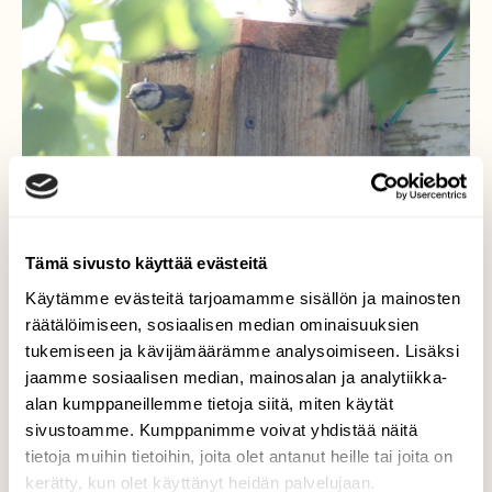
Tämä sivusto käyttää evästeitä
Käytämme evästeitä tarjoamamme sisällön ja mainosten
räätälöimiseen, sosiaalisen median ominaisuuksien
tukemiseen ja kävijämäärämme analysoimiseen. Lisäksi
Pönttöpöngausta
jaamme sosiaalisen median, mainosalan ja analytiikka-
alan kumppaneillemme tietoja siitä, miten käytät
Sinitiainen
sivustoamme. Kumppanimme voivat yhdistää näitä
tietoja muihin tietoihin, joita olet antanut heille tai joita on
Valokuvaaja: Kaarlo Asikainen, Iisalmi, Varpaiskylä
kerätty, kun olet käyttänyt heidän palvelujaan.