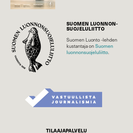
SUOMEN LUONNON­
SUOJELU­LIITTO
Suomen Luonto -lehden
Suomen
kustantaja on
luonnonsuojelu­liitto
.
TILAAJAPALVELU