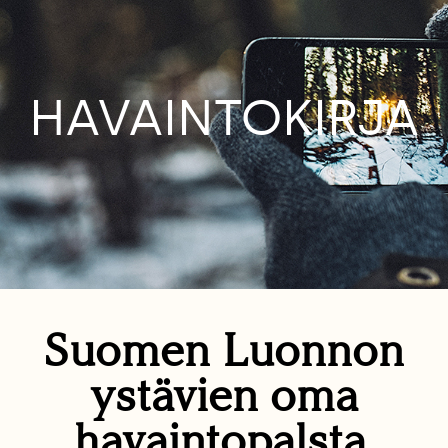
HAVAINTOKIRJA
Suomen Luonnon
ystävien oma
havaintopalsta.