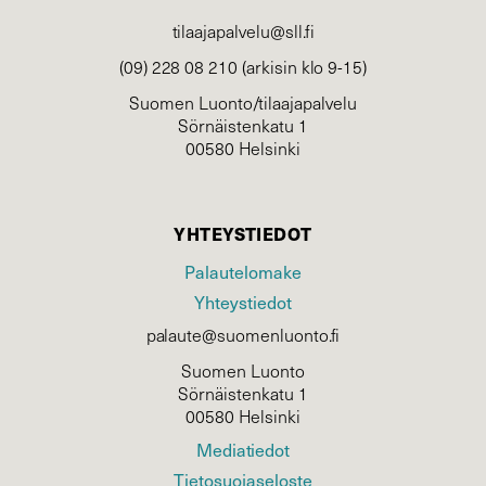
tilaajapalvelu@sll.fi
(09) 228 08 210 (arkisin klo 9-15)
Suomen Luonto/tilaajapalvelu
Sörnäistenkatu 1
00580 Helsinki
YHTEYSTIEDOT
Palautelomake
Yhteystiedot
palaute@suomenluonto.fi
Suomen Luonto
Sörnäistenkatu 1
00580 Helsinki
Mediatiedot
Tietosuojaseloste