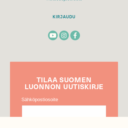
KIRJAUDU
TILAA
SUOMEN
LUONNON
UUTIS­KIRJE
Sähköpostiosoite
Hyväksyn tietojeni käytön uutiskirjeen