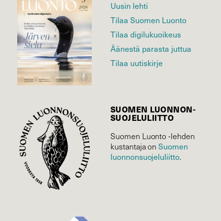
Uusin lehti
Tilaa Suomen Luonto
Tilaa digilukuoikeus
Äänestä parasta juttua
Tilaa uutiskirje
SUOMEN LUONNON­
SUOJELU­LIITTO
Suomen Luonto -lehden
kustantaja on
Suomen
luonnonsuojelu­liitto
.