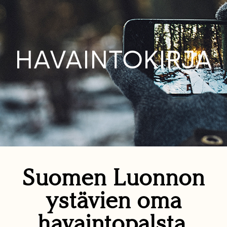
HAVAINTOKIRJA
Suomen Luonnon
ystävien oma
havaintopalsta.