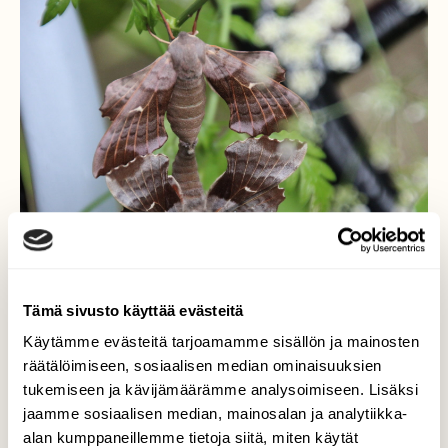
Tämä sivusto käyttää evästeitä
Käytämme evästeitä tarjoamamme sisällön ja mainosten
Poppelikiitäjät parittelevat
räätälöimiseen, sosiaalisen median ominaisuuksien
tukemiseen ja kävijämäärämme analysoimiseen. Lisäksi
Kiitäjäpari viihtyi tuntikausia aivan talon
jaamme sosiaalisen median, mainosalan ja analytiikka-
seinustalla olevassa putkikasvissa, vaikka
päivä oli sateinen. Pelkäsin että ne
alan kumppaneillemme tietoja siitä, miten käytät