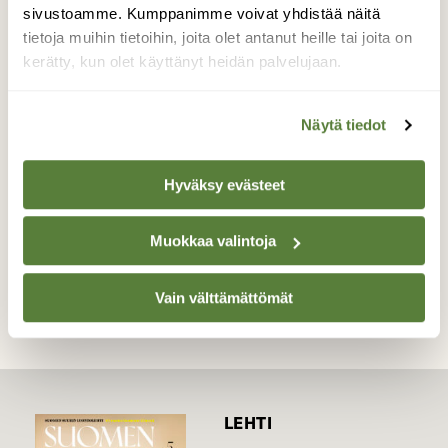
häiriintyvät läsnäolostani ja kaikkoavat pois,
sivustoamme. Kumppanimme voivat yhdistää näitä
mutta niin ei onneksi käynyt. Olen nähnyt
tietoja muihin tietoihin, joita olet antanut heille tai joita on
vuosien saatossa paljon erilaisten kiitäjien
kerätty, kun olet käyttänyt heidän palvelujaan.
toukkia pihapiirissä, mutta en koskaan
kiitäjiä näin läheltä.
Näytä tiedot
Valokuvaaja: Lea Saikkonen, Saarijärvi 8.7.2012
Hyväksy evästeet
TAKAISIN LISTAAN
Muokkaa valintoja
Vain välttämättömät
LEHTI