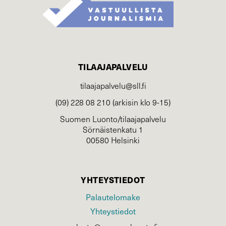
TILAAJAPALVELU
tilaajapalvelu@sll.fi
(09) 228 08 210 (arkisin klo 9-15)
Suomen Luonto/tilaajapalvelu
Sörnäistenkatu 1
00580 Helsinki
YHTEYSTIEDOT
Palautelomake
Yhteystiedot