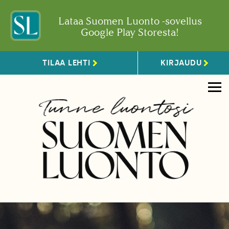
Lataa Suomen Luonto -sovellus
Google Play Storesta!
TILAA LEHTI
KIRJAUDU