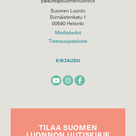
palaute@suomenluonto.fi
Suomen Luonto
Sörnäistenkatu 1
00580 Helsinki
Mediatiedot
Tietosuojaseloste
KIRJAUDU
TILAA
SUOMEN
LUONNON
UUTIS­KIRJE