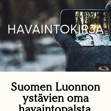
HAVAINTOKIRJA
Suomen Luonnon
ystävien oma
havaintopalsta.