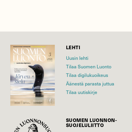
LEHTI
Uusin lehti
Tilaa Suomen Luonto
Tilaa digilukuoikeus
Äänestä parasta juttua
Tilaa uutiskirje
SUOMEN LUONNON­
SUOJELU­LIITTO