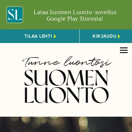
Lataa Suomen Luonto -sovellus
Google Play Storesta!
TILAA LEHTI
KIRJAUDU