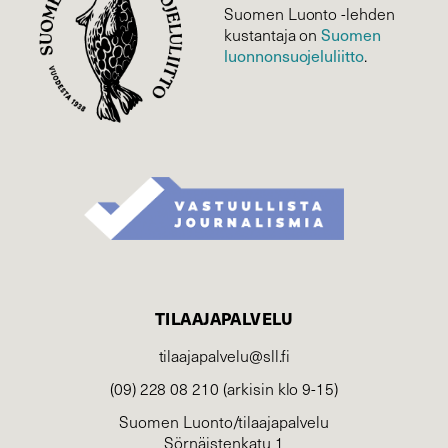
Suomen Luonto -lehden
Suomen
kustantaja on
luonnonsuojelu­liitto
.
TILAAJAPALVELU
tilaajapalvelu@sll.fi
(09) 228 08 210 (arkisin klo 9-15)
Suomen Luonto/tilaajapalvelu
Sörnäistenkatu 1