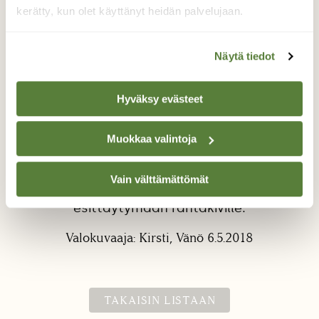
kerätty, kun olet käyttänyt heidän palvelujaan.
Näytä tiedot
Hyväksy evästeet
Porkkananokka peilaa
Muokkaa valintoja
Meriharakka on kuvattu mökin ikkunan
takaa. On kiva seurata lintujen
Vain välttämättömät
edesottamuksia, kun ne tulevat vuorotellen
esittäytymään rantakiville.
Valokuvaaja: Kirsti, Vänö 6.5.2018
TAKAISIN LISTAAN