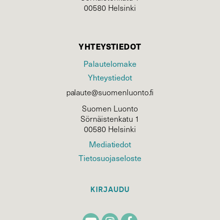
00580 Helsinki
YHTEYSTIEDOT
Palautelomake
Yhteystiedot
palaute@suomenluonto.fi
Suomen Luonto
Sörnäistenkatu 1
00580 Helsinki
Mediatiedot
Tietosuojaseloste
KIRJAUDU