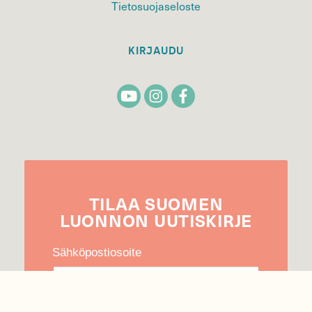
Tietosuojaseloste
KIRJAUDU
TILAA
SUOMEN
LUONNON
UUTIS­KIRJE
Sähköpostiosoite