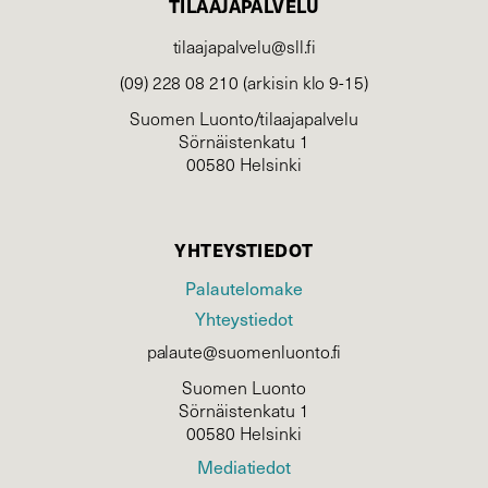
TILAAJAPALVELU
tilaajapalvelu@sll.fi
(09) 228 08 210 (arkisin klo 9-15)
Suomen Luonto/tilaajapalvelu
Sörnäistenkatu 1
00580 Helsinki
YHTEYSTIEDOT
Palautelomake
Yhteystiedot
palaute@suomenluonto.fi
Suomen Luonto
Sörnäistenkatu 1
00580 Helsinki
Mediatiedot