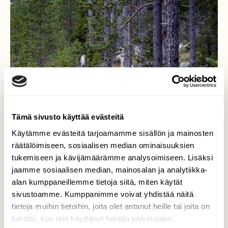
Tämä sivusto käyttää evästeitä
Käytämme evästeitä tarjoamamme sisällön ja mainosten
räätälöimiseen, sosiaalisen median ominaisuuksien
tukemiseen ja kävijämäärämme analysoimiseen. Lisäksi
jaamme sosiaalisen median, mainosalan ja analytiikka-
alan kumppaneillemme tietoja siitä, miten käytät
Poron maisemaa
sivustoamme. Kumppanimme voivat yhdistää näitä
tietoja muihin tietoihin, joita olet antanut heille tai joita on
pellolaisessa vaaramaisemassa.
kerätty, kun olet käyttänyt heidän palvelujaan.