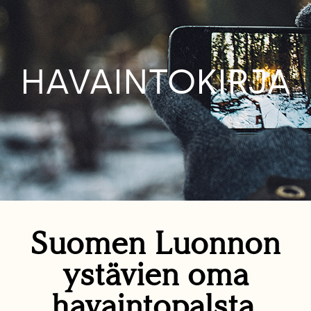
HAVAINTOKIRJA
Suomen Luonnon
ystävien oma
havaintopalsta.