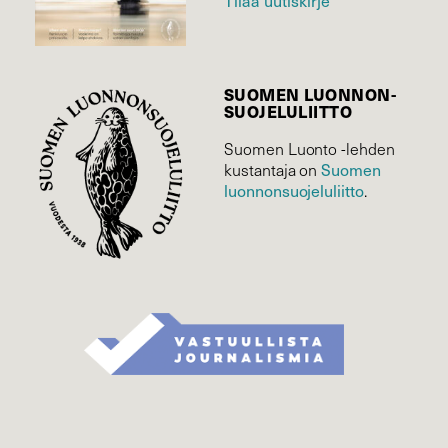
SUOMEN LUONNON­
SUOJELU­LIITTO
Suomen Luonto -lehden
Suomen
kustantaja on
luonnonsuojelu­liitto
.