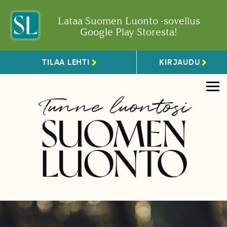
Lataa Suomen Luonto -sovellus
Google Play Storesta!
TILAA LEHTI
KIRJAUDU