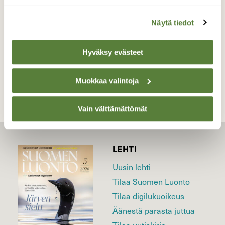
Valokuvaaja: Pirkko Siukonen, Pello 18.10.2016
Näytä tiedot
Hyväksy evästeet
TAKAISIN LISTAAN
Muokkaa valintoja
Vain välttämättömät
LEHTI
Uusin lehti
Tilaa Suomen Luonto
Tilaa digilukuoikeus
Äänestä parasta juttua
Tilaa uutiskirje