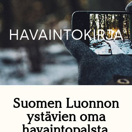
HAVAINTOKIRJA
Suomen Luonnon
ystävien oma
havaintopalsta.