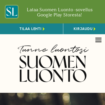
Lataa Suomen Luonto -sovellus
Google Play Storesta!
TILAA LEHTI
KIRJAUDU