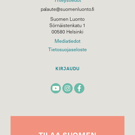
palaute@suomenluonto.fi
Suomen Luonto
Sörnäistenkatu 1
00580 Helsinki
Mediatiedot
Tietosuojaseloste
KIRJAUDU
TILAA
SUOMEN