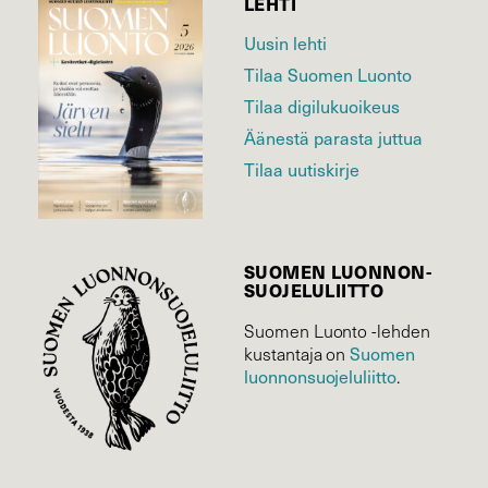
LEHTI
Uusin lehti
Tilaa Suomen Luonto
Tilaa digilukuoikeus
Äänestä parasta juttua
Tilaa uutiskirje
SUOMEN LUONNON­
SUOJELU­LIITTO
Suomen Luonto -lehden
Suomen
kustantaja on
luonnonsuojelu­liitto
.