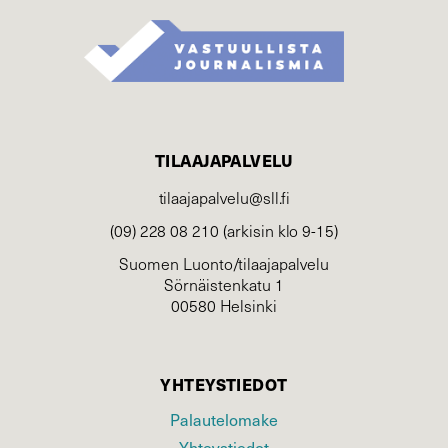
TILAAJAPALVELU
tilaajapalvelu@sll.fi
(09) 228 08 210 (arkisin klo 9-15)
Suomen Luonto/tilaajapalvelu
Sörnäistenkatu 1
00580 Helsinki
YHTEYSTIEDOT
Palautelomake
Yhteystiedot