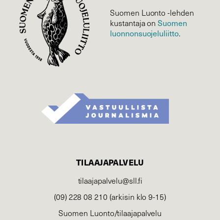
Suomen Luonto -lehden
Suomen
kustantaja on
luonnonsuojelu­liitto
.
TILAAJAPALVELU
tilaajapalvelu@sll.fi
(09) 228 08 210 (arkisin klo 9-15)
Suomen Luonto/tilaajapalvelu