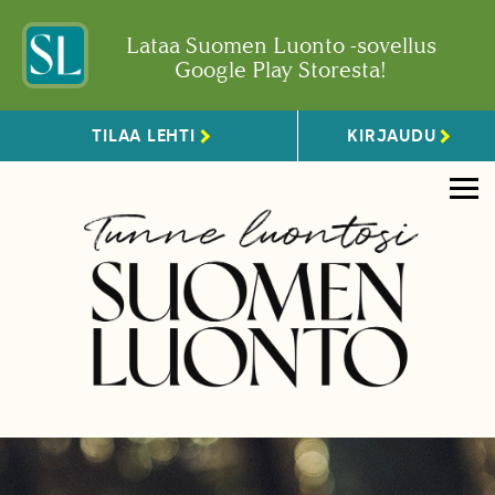
Lataa Suomen Luonto -sovellus
Google Play Storesta!
TILAA LEHTI
KIRJAUDU