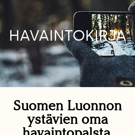
HAVAINTOKIRJA
Suomen Luonnon
ystävien oma
havaintopalsta.