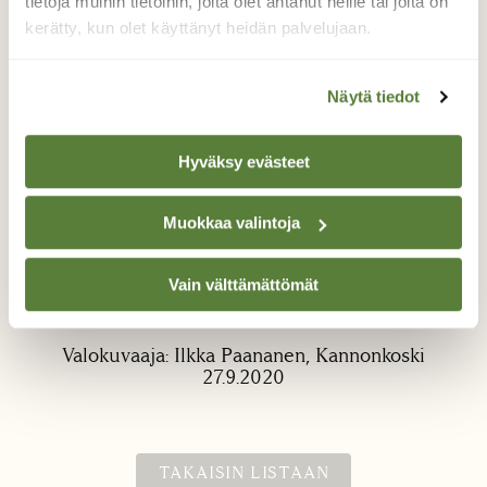
tietoja muihin tietoihin, joita olet antanut heille tai joita on
kerätty, kun olet käyttänyt heidän palvelujaan.
Näytä tiedot
Hyväksy evästeet
Pörriäinen
Muokkaa valintoja
Kahden vuoden tinkimätön
mitääntekemättömyys pihapiirissä on tehnyt
tehtävänsä. Pörriäisiä huomattavasti
Vain välttämättömät
enemmän kuin kolme vuotta taaksepäin.
Valokuvaaja: Ilkka Paananen, Kannonkoski
27.9.2020
TAKAISIN LISTAAN