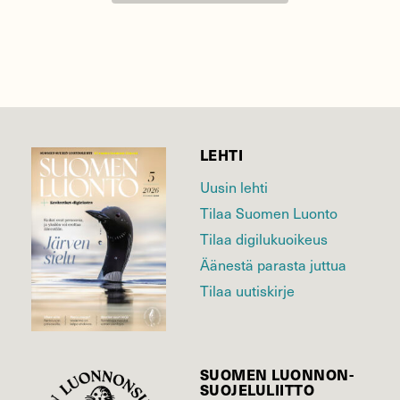
LEHTI
Uusin lehti
Tilaa Suomen Luonto
Tilaa digilukuoikeus
Äänestä parasta juttua
Tilaa uutiskirje
SUOMEN LUONNON­
SUOJELU­LIITTO