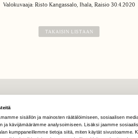
Valokuvaaja: Risto Kangassalo, Ihala, Raisio 30.4.2020
TAKAISIN LISTAAN
TILAAJAPALVELU
teitä
tilaajapalvelu@sll.fi
mamme sisällön ja mainosten räätälöimiseen, sosiaalisen medi
(09) 228 08 210 (arkisin
klo 9-15)
n ja kävijämäärämme analysoimiseen. Lisäksi jaamme sosiaali
-alan kumppaneillemme tietoja siitä, miten käytät sivustoamme
Suomen