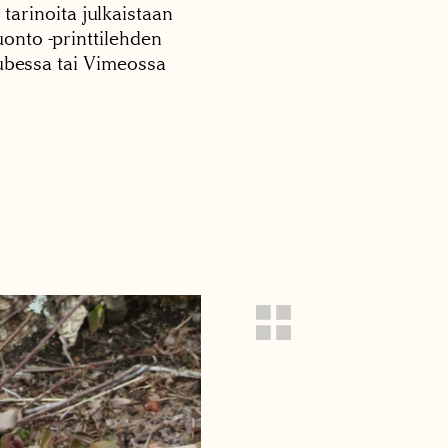
 tarinoita julkaistaan
onto -printtilehden
tubessa tai Vimeossa