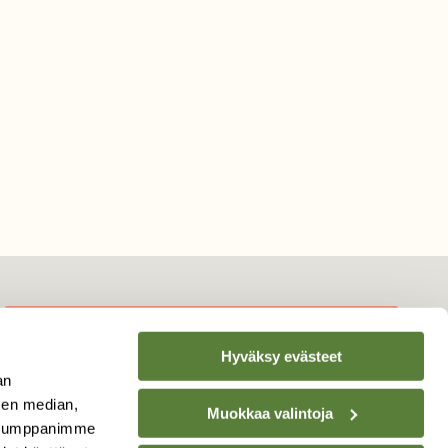
Hyväksy evästeet
TILAA
SUOMEN
an
LUONNON
UUTIS­KIRJE
sen median,
Muokkaa valintoja
. Kumppanimme
Sähköpostiosoite