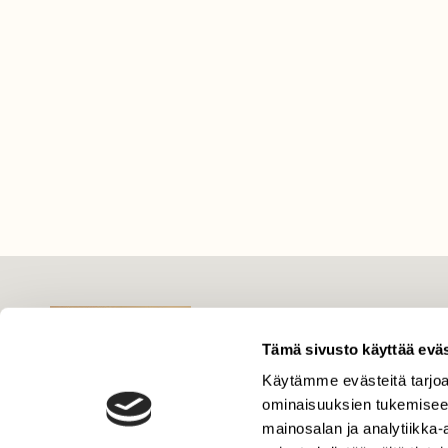
LEHTI
Tämä sivusto käyttää eväs
Uusin lehti
Tilaa Suomen Luonto
Käytämme evästeitä tarjoa
ominaisuuksien tukemisee
Tilaa digilukuoikeus
mainosalan ja analytiikka
Äänestä parasta juttua