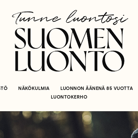
STÖ
NÄKÖKULMIA
LUONNON ÄÄNENÄ 85 VUOTTA
LUONTOKERHO