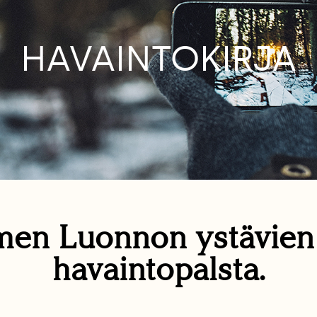
HAVAINTOKIRJA
en Luonnon ystävie
havaintopalsta.