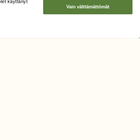
olet käyttänyt
Vain välttämättömät
Hyväksyn tietojeni käytön
uutiskirjeen lähettämiseen
Tietosuojaseloste