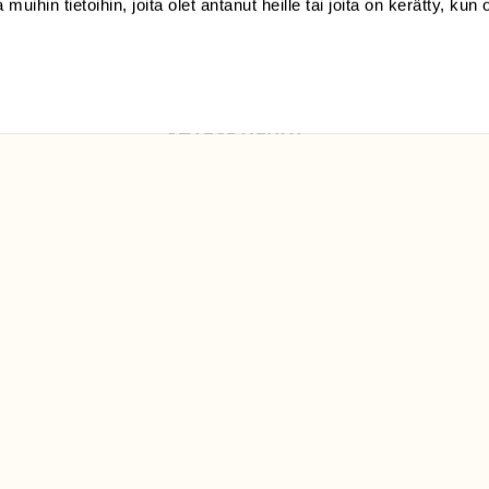
 muihin tietoihin, joita olet antanut heille tai joita on kerätty, kun 
Luonto/tilaajapalvelu
Sörnäistenkatu 1
00580 Helsinki
ELU­
YHTEYSTIEDOT
ntaja on
Palautelomake
Yhteystiedot
palaute@suomenluonto.fi
Suomen Luonto
Sörnäistenkatu 1
00580 Helsinki
Mediatiedot
Tietosuojaseloste
KIRJAUDU