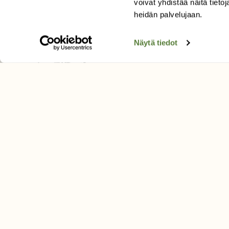
voivat yhdistää näitä tietoja
Tilaa uutiskirje
heidän palvelujaan.
Näytä tiedot
SUOMEN LUONNON­SUOJ
LIITTO
Suomen Luonto -lehden kusta
Suomen luonnonsuojelu­liitto
.