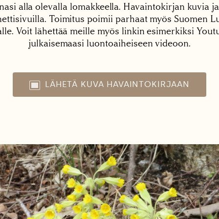
nasi alla olevalla lomakkeella. Havaintokirjan kuvia ja
tisivuilla. Toimitus poimii parhaat myös Suomen Lu
alle. Voit lähettää meille myös linkin esimerkiksi You
julkaisemaasi luontoaiheiseen videoon.
LÄHETÄ KUVA HAVAINTOKIRJAAN