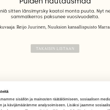
Puiden hautausmaa
iä sitten länsimyrsky kaatoi monta puuta. Nyt ne
sammalkerros paksunee vuosivuodelta.
kuvaaja: Reijo Juurinen, Nuuksion kansallispuisto Marr
TAKAISIN LISTAAN
teitä
mamme sisällön ja mainosten räätälöimiseen, sosiaalisen medi
TILAAJAPALVELU
n ja kävijämäärämme analysoimiseen. Lisäksi jaamme sosiaali
tilaajapalvelu@sll.fi