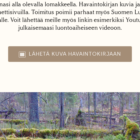
nasi alla olevalla lomakkeella. Havaintokirjan kuvia ja
tisivuilla. Toimitus poimii parhaat myös Suomen Lu
alle. Voit lähettää meille myös linkin esimerkiksi You
julkaisemaasi luontoaiheiseen videoon.
LÄHETÄ KUVA HAVAINTOKIRJAAN