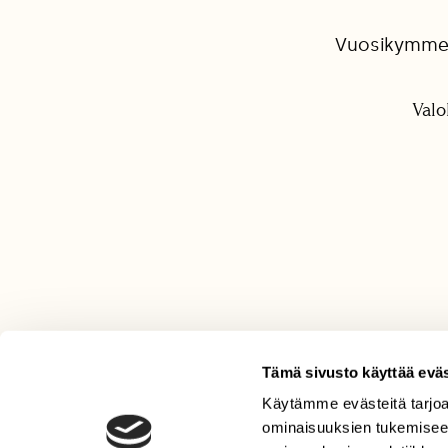
Vuosikymmen
Valo
Tämä sivusto käyttää eväs
Käytämme evästeitä tarjoa
LEHTI
ominaisuuksien tukemisee
Uusin lehti