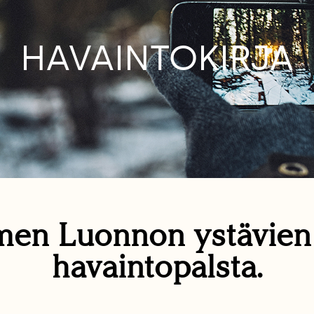
HAVAINTOKIRJA
en Luonnon ystävie
havaintopalsta.