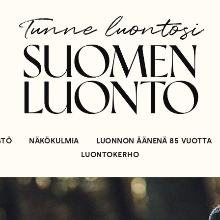
STÖ
NÄKÖKULMIA
LUONNON ÄÄNENÄ 85 VUOTTA
LUONTOKERHO