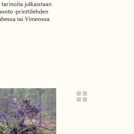
 tarinoita julkaistaan
onto -printtilehden
tubessa tai Vimeossa