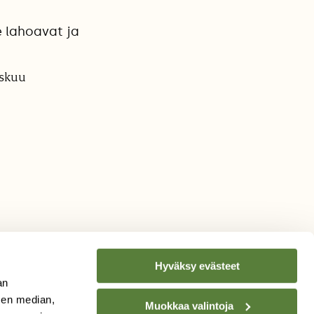
 lahoavat ja
askuu
Hyväksy evästeet
an
sen median,
Muokkaa valintoja