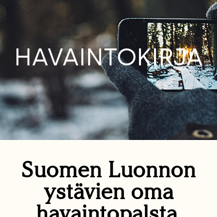
HAVAINTOKIRJA
Suomen Luonnon
ystävien oma
havaintopalsta.