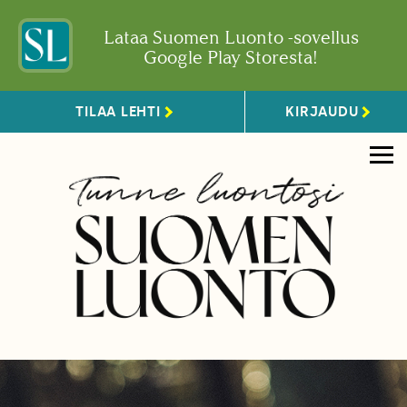
Lataa Suomen Luonto -sovellus
Google Play Storesta!
TILAA LEHTI
KIRJAUDU