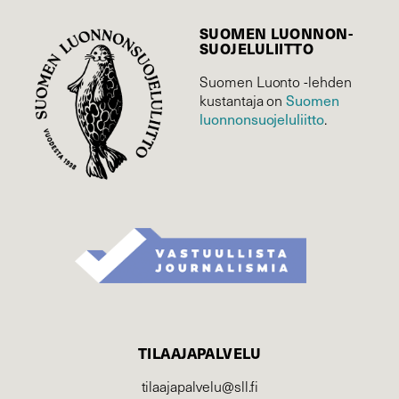
SUOMEN LUONNON­
SUOJELU­LIITTO
Suomen Luonto -lehden
kustantaja on
Suomen
luonnonsuojelu­liitto
.
TILAAJAPALVELU
tilaajapalvelu@sll.fi