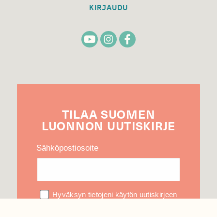
KIRJAUDU
TILAA
SUOMEN
LUONNON
UUTIS­KIRJE
Sähköpostiosoite
Hyväksyn tietojeni käytön uutiskirjeen
lähettämiseen