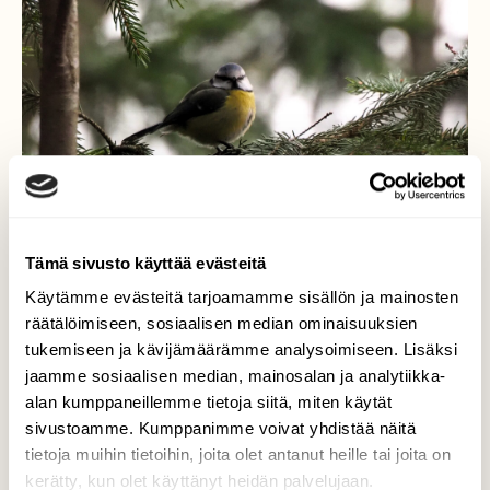
Tämä sivusto käyttää evästeitä
Käytämme evästeitä tarjoamamme sisällön ja mainosten
räätälöimiseen, sosiaalisen median ominaisuuksien
Pullea sinitiainen
tukemiseen ja kävijämäärämme analysoimiseen. Lisäksi
jaamme sosiaalisen median, mainosalan ja analytiikka-
Hyvin syönyt vai liekö jo munintaa vaille.
alan kumppaneillemme tietoja siitä, miten käytät
Valokuvaaja: Martti Valtonen, Ritaniemi Lahti
sivustoamme. Kumppanimme voivat yhdistää näitä
11.3.2026
tietoja muihin tietoihin, joita olet antanut heille tai joita on
kerätty, kun olet käyttänyt heidän palvelujaan.