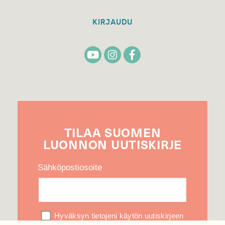
KIRJAUDU
TILAA
SUOMEN
LUONNON
UUTIS­KIRJE
Sähköpostiosoite
Hyväksyn tietojeni käytön uutiskirjeen