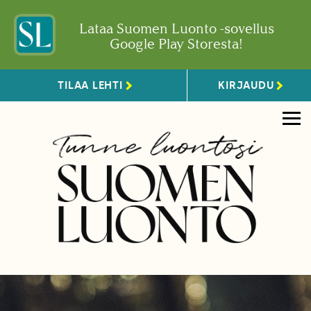
Lataa Suomen Luonto -sovellus
Google Play Storesta!
TILAA LEHTI
KIRJAUDU