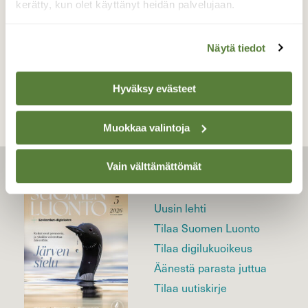
kerätty, kun olet käyttänyt heidän palvelujaan.
Näytä tiedot
TAKAISIN LISTAAN
Hyväksy evästeet
Muokkaa valintoja
Vain välttämättömät
LEHTI
Uusin lehti
Tilaa Suomen Luonto
Tilaa digilukuoikeus
Äänestä parasta juttua
Tilaa uutiskirje