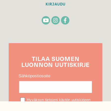
KIRJAUDU
TILAA
SUOMEN
LUONNON
UUTIS­KIRJE
Sähköpostiosoite
Hyväksyn tietojeni käytön uutiskirjeen
lähettämiseen