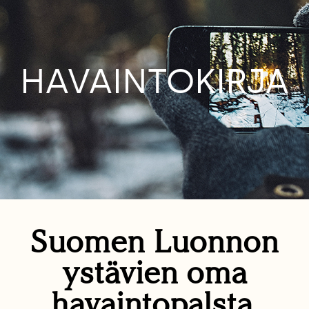
HAVAINTOKIRJA
Suomen Luonnon
ystävien oma
havaintopalsta.