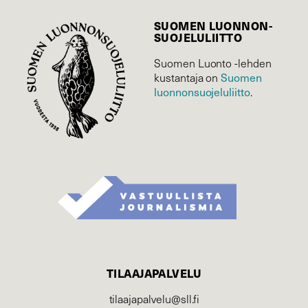
SUOMEN LUONNON­
SUOJELU­LIITTO
Suomen Luonto -lehden
Suomen
kustantaja on
luonnonsuojelu­liitto
.
TILAAJAPALVELU
tilaajapalvelu@sll.fi