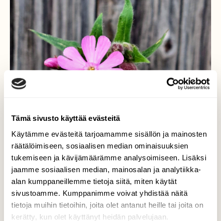
Tämä sivusto käyttää evästeitä
Käytämme evästeitä tarjoamamme sisällön ja mainosten
räätälöimiseen, sosiaalisen median ominaisuuksien
Puna-ailakki
tukemiseen ja kävijämäärämme analysoimiseen. Lisäksi
jaamme sosiaalisen median, mainosalan ja analytiikka-
Puna-ailakki nauttii lämmöstä.
alan kumppaneillemme tietoja siitä, miten käytät
Valokuvaaja: Tarja Naukkarinen, Savitaipale
sivustoamme. Kumppanimme voivat yhdistää näitä
28.5.2025
tietoja muihin tietoihin, joita olet antanut heille tai joita on
kerätty, kun olet käyttänyt heidän palvelujaan.