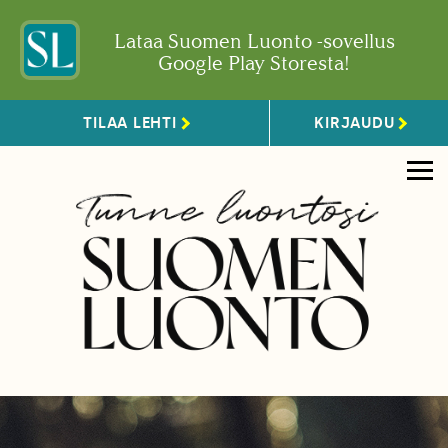
Lataa Suomen Luonto -sovellus
Google Play Storesta!
TILAA LEHTI
KIRJAUDU