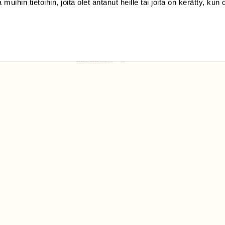
 muihin tietoihin, joita olet antanut heille tai joita on kerätty, kun 
(09) 228 08 210 (arkisin
klo 9-15)
Suomen
Luonto/tilaajapalvelu
Sörnäistenkatu 1
00580 Helsinki
ELU­
YHTEYSTIEDOT
ntaja on
Palautelomake
Yhteystiedot
palaute@suomenluonto.fi
Suomen Luonto
Sörnäistenkatu 1
00580 Helsinki
Mediatiedot
Tietosuojaseloste