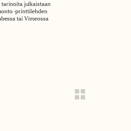
 tarinoita julkaistaan
onto -printtilehden
tubessa tai Vimeossa