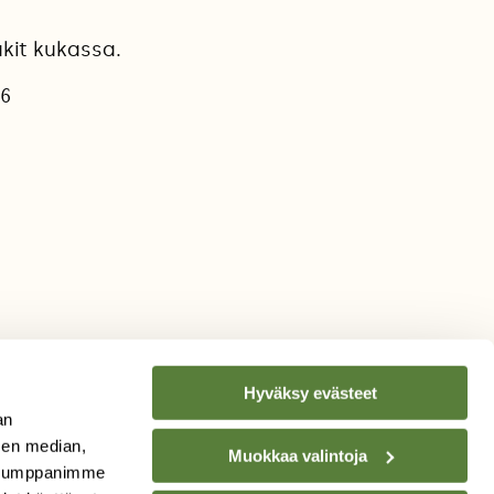
akit kukassa.
26
Hyväksy evästeet
an
sen median,
Muokkaa valintoja
. Kumppanimme
TILAA
SUOMEN