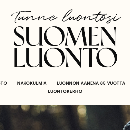
STÖ
NÄKÖKULMIA
LUONNON ÄÄNENÄ 85 VUOTTA
LUONTOKERHO