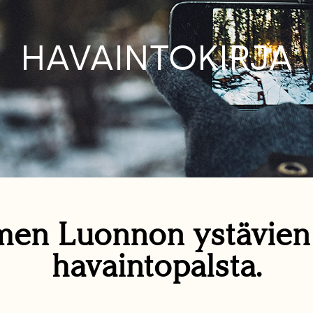
HAVAINTOKIRJA
en Luonnon ystävie
havaintopalsta.