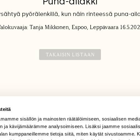
Puna-ailakki
sähtyä pyörälenkillä, kun näin rinteessä puna-ail
alokuvaaja: Tanja Mikkonen, Espoo, Leppävaara 16.5.20
TAKAISIN LISTAAN
teitä
mamme sisällön ja mainosten räätälöimiseen, sosiaalisen medi
TILAAJAPALVELU
n ja kävijämäärämme analysoimiseen. Lisäksi jaamme sosiaali
tilaajapalvelu@sll.fi
-alan kumppaneillemme tietoja siitä, miten käytät sivustoamme