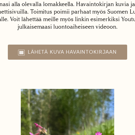
nasi alla olevalla lomakkeella. Havaintokirjan kuvia ja
tisivuilla. Toimitus poimii parhaat myös Suomen Lu
alle. Voit lähettää meille myös linkin esimerkiksi You
julkaisemaasi luontoaiheiseen videoon.
LÄHETÄ KUVA HAVAINTOKIRJAAN