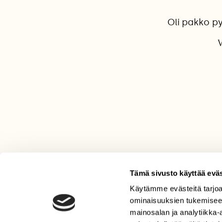
Oli pakko py
V
Tämä sivusto käyttää eväs
Käytämme evästeitä tarjoa
LEHTI
ominaisuuksien tukemisee
Uusin lehti
mainosalan ja analytiikka