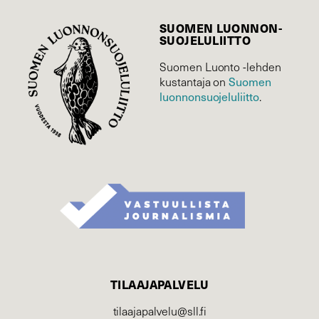
SUOMEN LUONNON­
SUOJELU­LIITTO
Suomen Luonto -lehden
Suomen
kustantaja on
luonnonsuojelu­liitto
.
TILAAJAPALVELU
tilaajapalvelu@sll.fi