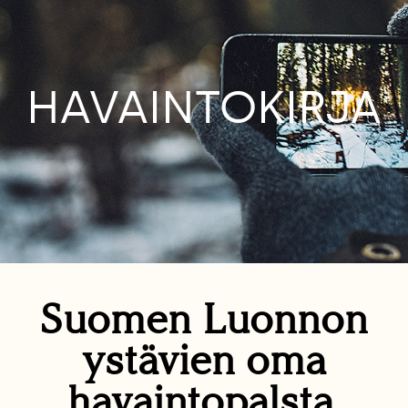
HAVAINTOKIRJA
Suomen Luonnon
ystävien oma
havaintopalsta.