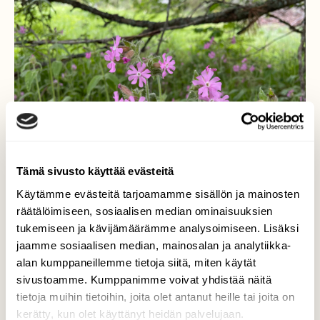
Tämä sivusto käyttää evästeitä
Käytämme evästeitä tarjoamamme sisällön ja mainosten
räätälöimiseen, sosiaalisen median ominaisuuksien
Puna-ailakki
tukemiseen ja kävijämäärämme analysoimiseen. Lisäksi
jaamme sosiaalisen median, mainosalan ja analytiikka-
Kukintaa kylätien varrella.
alan kumppaneillemme tietoja siitä, miten käytät
sivustoamme. Kumppanimme voivat yhdistää näitä
Valokuvaaja: Liisa Niiva-Korpela, Taipalsaari
28.5.2026
tietoja muihin tietoihin, joita olet antanut heille tai joita on
kerätty, kun olet käyttänyt heidän palvelujaan.