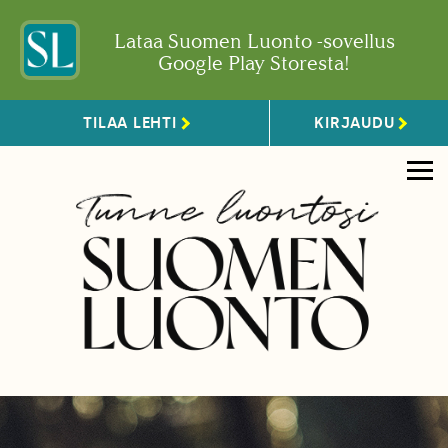
Lataa Suomen Luonto -sovellus
Google Play Storesta!
TILAA LEHTI
KIRJAUDU