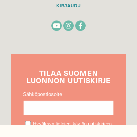
KIRJAUDU
TILAA
SUOMEN
LUONNON
UUTIS­KIRJE
Sähköpostiosoite
Hyväksyn tietojeni käytön uutiskirjeen
lähettämiseen