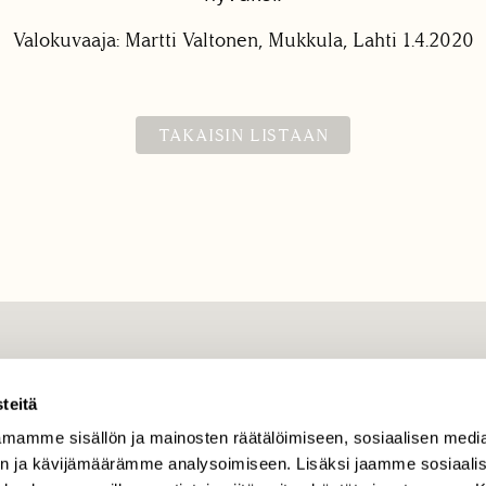
Valokuvaaja: Martti Valtonen, Mukkula, Lahti 1.4.2020
TAKAISIN LISTAAN
TILAAJAPALVELU
tilaajapalvelu@sll.fi
teitä
mamme sisällön ja mainosten räätälöimiseen, sosiaalisen medi
(09) 228 08 210 (arkisin
klo 9-15)
n ja kävijämäärämme analysoimiseen. Lisäksi jaamme sosiaali