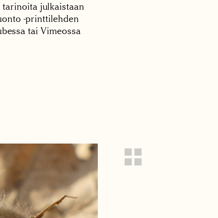
 tarinoita julkaistaan
onto -printtilehden
tubessa tai Vimeossa