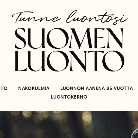
STÖ
NÄKÖKULMIA
LUONNON ÄÄNENÄ 85 VUOTTA
LUONTOKERHO