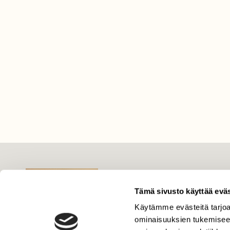
LEHTI
Uusin lehti
Tämä sivusto käyttää eväs
Tilaa Suomen Luonto
Käytämme evästeitä tarjoa
Tilaa digilukuoikeus
ominaisuuksien tukemisee