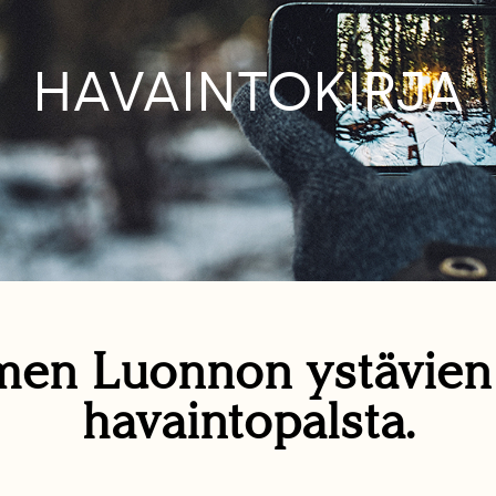
HAVAINTOKIRJA
en Luonnon ystävie
havaintopalsta.