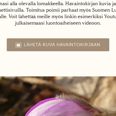
nasi alla olevalla lomakkeella. Havaintokirjan kuvia ja
tisivuilla. Toimitus poimii parhaat myös Suomen Lu
alle. Voit lähettää meille myös linkin esimerkiksi You
julkaisemaasi luontoaiheiseen videoon.
LÄHETÄ KUVA HAVAINTOKIRJAAN