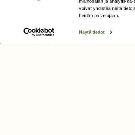
mainosalan ja analytiikka
Äänestä parasta juttua
voivat yhdistää näitä tietoja
Tilaa uutiskirje
heidän palvelujaan.
Näytä tiedot
SUOMEN LUONNON­SUOJ
LIITTO
Suomen Luonto -lehden kusta
Suomen luonnonsuojelu­liitto
.