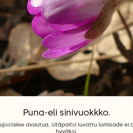
Puna-eli sinivuokkko.
ujostelee avautua, sitäpaitsi luvattu lumisade ei 
hyväksi.