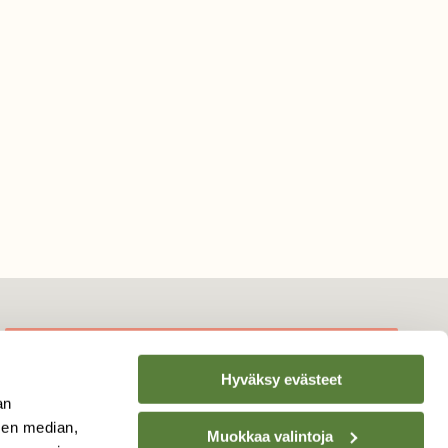
Hyväksy evästeet
TILAA
SUOMEN
an
LUONNON
UUTIS­KIRJE
sen median,
Muokkaa valintoja