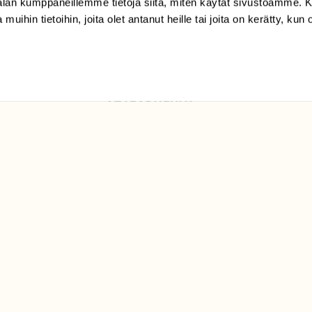
-alan kumppaneillemme tietoja siitä, miten käytät sivustoamme
Suomen
 muihin tietoihin, joita olet antanut heille tai joita on kerätty, kun 
Luonto/tilaajapalvelu
Sörnäistenkatu 1
00580 Helsinki
ELU­
YHTEYSTIEDOT
ntaja on
Palautelomake
Yhteystiedot
palaute@suomenluonto.fi
Suomen Luonto
Sörnäistenkatu 1
00580 Helsinki
Mediatiedot
Tietosuojaseloste
KIRJAUDU