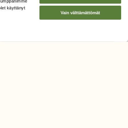
. Kumppanimme
Sähköpostiosoite
olet käyttänyt
Vain välttämättömät
Hyväksyn tietojeni käytön
uutiskirjeen lähettämiseen
Tietosuojaseloste