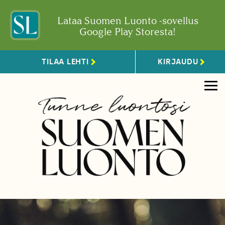
Lataa Suomen Luonto -sovellus
Google Play Storesta!
TILAA LEHTI
KIRJAUDU