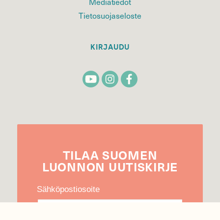
Mediatiedot
Tietosuojaseloste
KIRJAUDU
TILAA
SUOMEN
LUONNON
UUTIS­KIRJE
Sähköpostiosoite