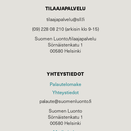
TILAAJAPALVELU
tilaajapalvelu@sll.fi
(09) 228 08 210 (arkisin klo 9-15)
Suomen Luonto/tilaajapalvelu
Sörnäistenkatu 1
00580 Helsinki
YHTEYSTIEDOT
Palautelomake
Yhteystiedot
palaute@suomenluonto.fi
Suomen Luonto
Sörnäistenkatu 1
00580 Helsinki