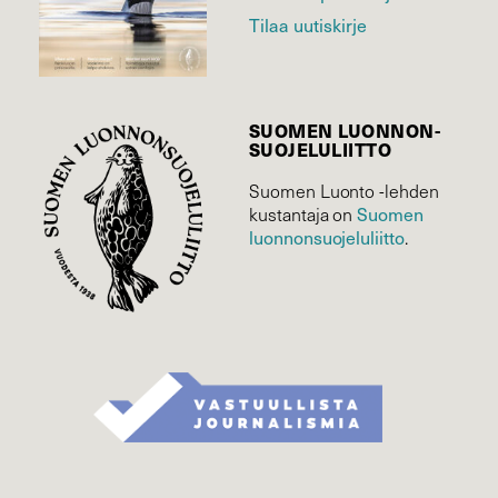
Tilaa uutiskirje
SUOMEN LUONNON­
SUOJELU­LIITTO
Suomen Luonto -lehden
Suomen
kustantaja on
luonnonsuojelu­liitto
.