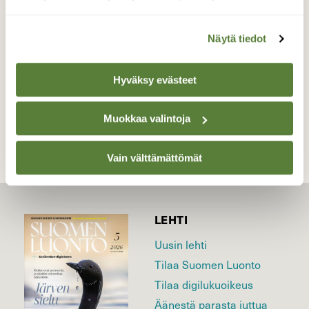
Maskun hiekkakuopilla 22.6.2026
Valokuvaaja: Juhani Peltonen, Masku 22.6.2026
Näytä tiedot
Hyväksy evästeet
TAKAISIN LISTAAN
Muokkaa valintoja
Vain välttämättömät
LEHTI
Uusin lehti
Tilaa Suomen Luonto
Tilaa digilukuoikeus
Äänestä parasta juttua