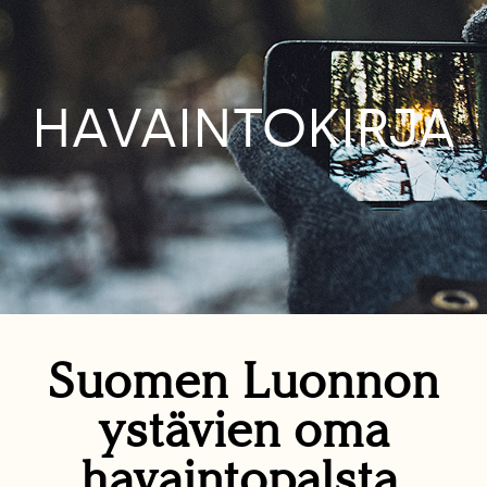
HAVAINTOKIRJA
Suomen Luonnon
ystävien oma
havaintopalsta.