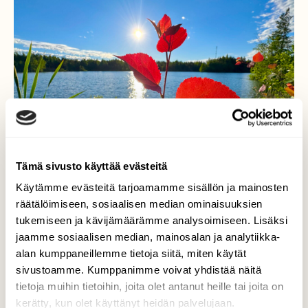
Tämä sivusto käyttää evästeitä
Käytämme evästeitä tarjoamamme sisällön ja mainosten
räätälöimiseen, sosiaalisen median ominaisuuksien
tukemiseen ja kävijämäärämme analysoimiseen. Lisäksi
jaamme sosiaalisen median, mainosalan ja analytiikka-
alan kumppaneillemme tietoja siitä, miten käytät
Punaiset lehdet
sivustoamme. Kumppanimme voivat yhdistää näitä
tietoja muihin tietoihin, joita olet antanut heille tai joita on
Punaiset lehdet auringonnousun aikaan
kerätty, kun olet käyttänyt heidän palvelujaan.