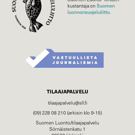
kustantaja on
Suomen
luonnonsuojelu­liitto
.
TILAAJAPALVELU
tilaajapalvelu@sll.fi
(09) 228 08 210 (arkisin klo 9-15)
Suomen Luonto/tilaajapalvelu
Sörnäistenkatu 1